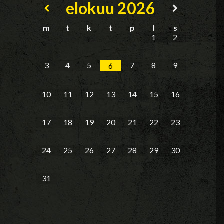
elokuu
2026
m
t
k
t
p
l
s
1
2
3
4
5
7
8
9
6
10
11
12
13
14
15
16
17
18
19
20
21
22
23
24
25
26
27
28
29
30
31