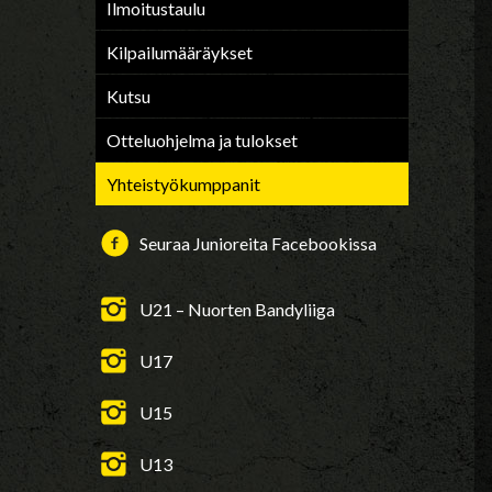
Ilmoitustaulu
Kilpailumääräykset
Kutsu
Otteluohjelma ja tulokset
Yhteistyökumppanit
Seuraa Junioreita Facebookissa
U21 – Nuorten Bandyliiga
U17
U15
U13