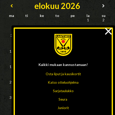
elokuu
2026
ma
ti
ke
to
pe
la
su
1
2
×
3
4
5
6
7
9
8
10
11
12
13
14
15
16
Kaikki mukaan
kannustamaan!
17
18
19
20
21
22
23
Osta liput ja kausikortit
24
25
26
27
28
29
30
Katso otteluohjelma
Sarjataulukko
31
Seura
Juniorit