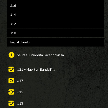
U16
U14
U12
U10
Jääpallokoulu
Seuraa Junioreita Facebookissa
U21 – Nuorten Bandyliiga
U17
U15
U13