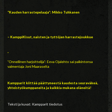
”Kauden harrastepelaaja”: Mikko Tuhkanen
– KamppiKisut, naisten ja tyttöjen harrastejoukkue
”
”On
nellinen harjoittelija”: Eeva Ojalehto sai palkintonsa
valmentaja Joni Maaraselta
Kampparit kiittää päättyneestä kaudesta seuraväkeä,
yhteistyökumppaneita ja kaikkia mukana eläneitä!
Teksti ja kuvat: Kampparit tiedotus