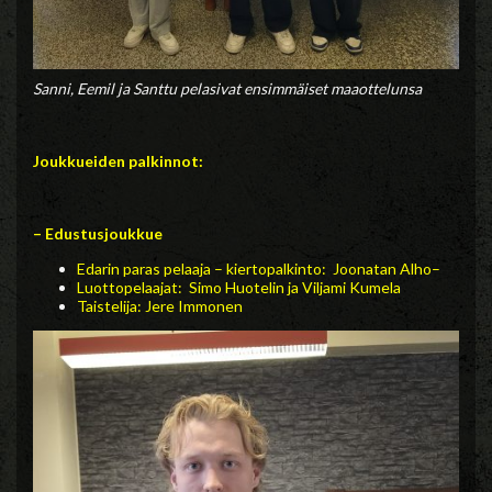
Sanni, Eemil ja Santtu pelasivat ensimmäiset maaottelunsa
Joukkueiden palkinnot:
– Edustusjoukkue
Edarin paras pelaaja – kiertopalkinto: Joonatan Alho
–
Luottopelaajat: Simo Huotelin ja Viljami Kumela
Taistelija: Jere Immonen