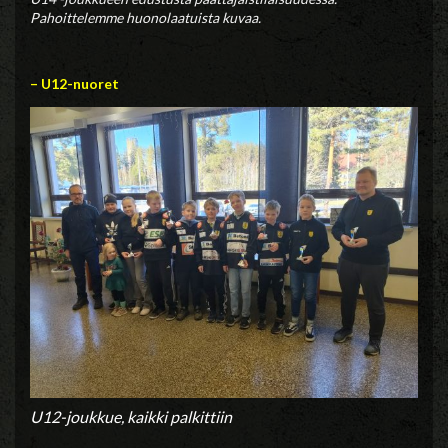
Pahoittelemme huonolaatuista kuvaa.
– U12-nuoret
U12-joukkue, kaikki palkittiin