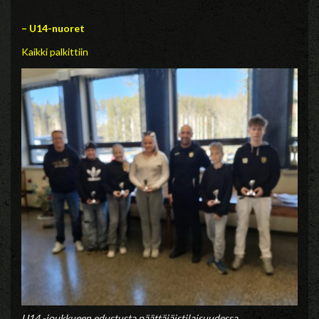
– U14-nuoret
Kaikki palkittiin
U14 -joukkueen edustusta päättäjäistilaisuudessa.