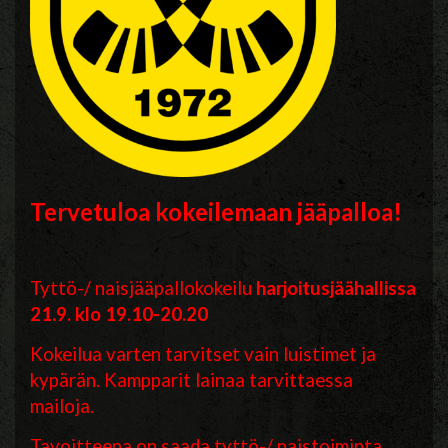
Tervetuloa kokeilemaan jääpalloa!
Tyttö-/ naisjääpallokokeilu
harjoitusjäähallissa
21.9. klo 19.10-20.20
Kokeilua varten tarvitset vain luistimet ja
kypärän. Kampparit lainaa tarvittaessa
mailoja.
Tavoitteena on saada tyttö-/ naistoiminta