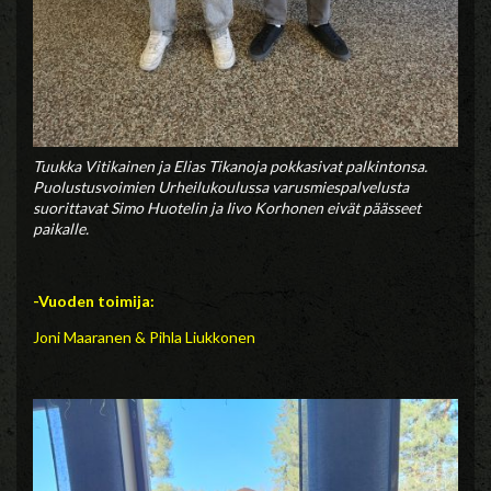
Tuukka Vitikainen ja Elias Tikanoja pokkasivat palkintonsa.
Puolustusvoimien Urheilukoulussa varusmiespalvelusta
suorittavat Simo Huotelin ja Iivo Korhonen eivät päässeet
paikalle.
-Vuoden toimija:
Joni Maaranen & Pihla Liukkonen