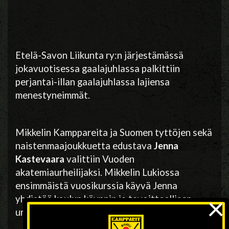
Etelä-Savon Liikunta ry:n järjestämässä
jokavuotisessa gaalajuhlassa palkittiin
perjantai-illan gaalajuhlassa lajiensa
menestyneimmät.
Mikkelin Kamppareita ja Suomen tyttöjen sekä
naistenmaajoukkuetta edustava
Jenna
Kastevaara
valittiin Vuoden
akatemiaurheilijaksi. Mikkelin Lukiossa
ensimmäistä vuosikurssia käyvä Jenna
×
yhdistää koulun käynnin ja tavoitteellisen
urheiluharrastuksen mainiosti.