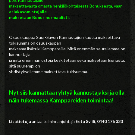
pois Kannustajalle
maksettavasta omasta henkilökohtaisesta Bonuksesta, vaan
asiakasomistajalle
maksetaan Bonus normaalisti.
Osuuskauppa Suur-Savon Kannustajien kautta maksettava
tukisumma on osuuskaupan
maksama lisätuki Kamppareille. Mitä enemmän seurallamme on
kannustajia
ja mitä enemmän ostoja keskitetään sekä maksetaan Bonusta,
sitä suurempi on
yhdistyksellemme maksettava tukisumma.
Nyt siis kannattaa ryhtyä kannustajaksi ja olla
näin tukemassa Kamppareiden
toimintaa!
Lisätietoja
antaa toiminnanjohtaja
Eetu Sviili, 0440 176 333