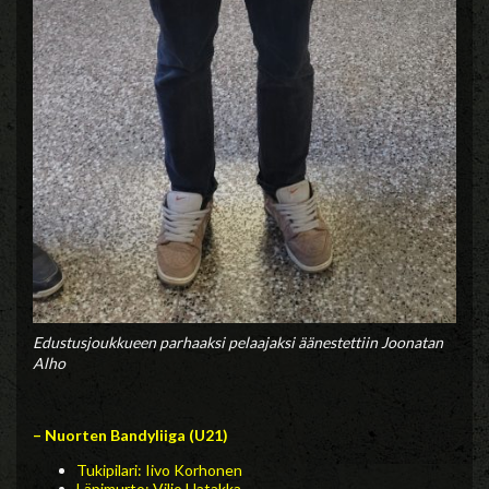
Edustusjoukkueen parhaaksi pelaajaksi äänestettiin Joonatan
Alho
– Nuorten Bandyliiga (U21)
Tukipilari: Iivo Korhonen
Läpimurto: Viljo Hatakka