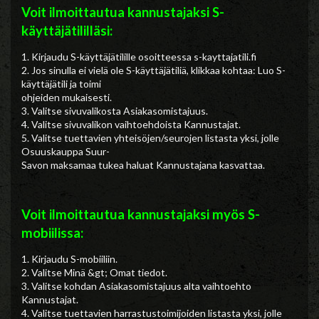
Voit ilmoittautua kannustajaksi S-
käyttäjätililläsi:
1. Kirjaudu S-käyttäjätilille osoitteessa s-kayttajatili.fi
2. Jos sinulla ei vielä ole S-käyttäjätiliä, klikkaa kohtaa: Luo S-
käyttäjätili ja toimi
ohjeiden mukaisesti.
3. Valitse sivuvalikosta Asiakasomistajuus.
4. Valitse sivuvalikon vaihtoehdoista Kannustajat.
5. Valitse tuettavien yhteisöjen/seurojen listasta yksi, jolle
Osuuskauppa Suur-
Savon maksamaa tukea haluat Kannustajana kasvattaa.
Voit ilmoittautua kannustajaksi myös S-
mobiilissa:
1. Kirjaudu S-mobiiliin.
2. Valitse Minä &gt; Omat tiedot.
3. Valitse kohdan Asiakasomistajuus alta vaihtoehto
Kannustajat.
4. Valitse tuettavien harrastustoimijoiden listasta yksi, jolle