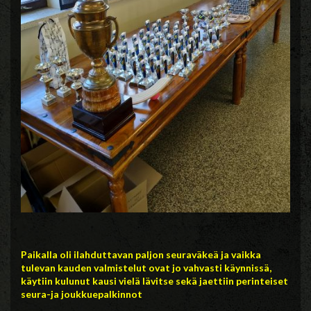
P
aikalla oli ilahduttavan paljon seuraväkeä ja vaikka
tulevan kauden valmistelut ovat jo vahvasti käynnissä,
käytiin kulunut kausi vielä lävitse sekä jaettiin perinteiset
seura-ja joukkuepalkinnot