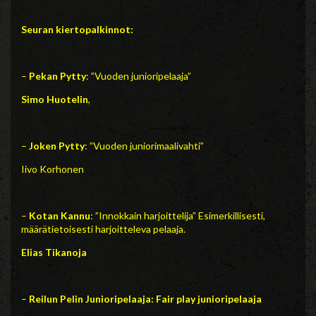
Seuran kiertopalkinnot:
–
Pekan Pytty
: ”Vuoden junioripelaaja”
Simo Huotelin
,
–
Joken Pytty
: ”Vuoden juniorimaalivahti”
Iivo Korhonen
–
Kotan Kannu
: ”Innokkain harjoittelija” Esimerkillisesti,
määrätietoisesti harjoitteleva pelaaja.
Elias Tikanoja
–
Reilun Pelin Junioripelaaja: Fair play junioripelaaja