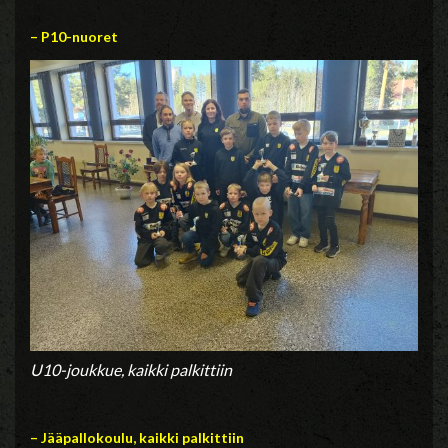
– P10-nuoret
U10-joukkue, kaikki palkittiin
– Jääpallokoulu, kaikki palkittiin