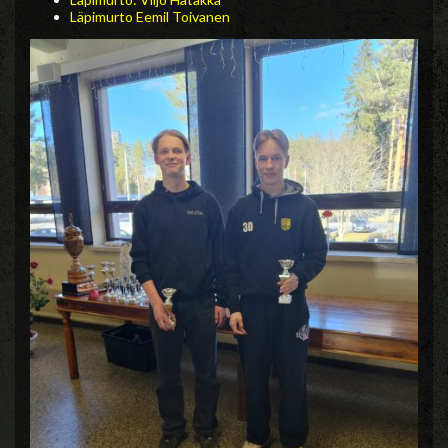
Läpimurto Eemil Toivanen