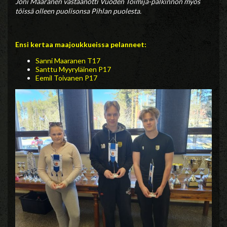
Joni Maaranen vastaanotti Vuoden Toimija-palkinnon myös
töissä olleen puolisonsa Pihlan puolesta.
Ensi kertaa maajoukkueissa pelanneet:
Sanni Maaranen T17
Santtu Myyryläinen P17
Eemil Toivanen P17