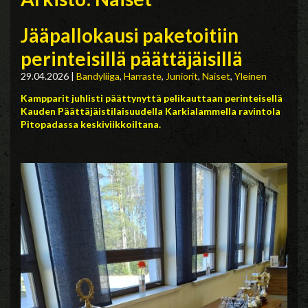
Jääpallokausi paketoitiin
perinteisillä päättäjäisillä
29.04.2026
|
Bandyliiga
,
Harraste
,
Juniorit
,
Naiset
,
Yleinen
Kampparit juhlisti päättynyttä pelikauttaan perinteis
ellä
Kauden Päättäjäistilaisuudella Karkialammella ravintola
Pitopadassa keskiviikkoiltana.