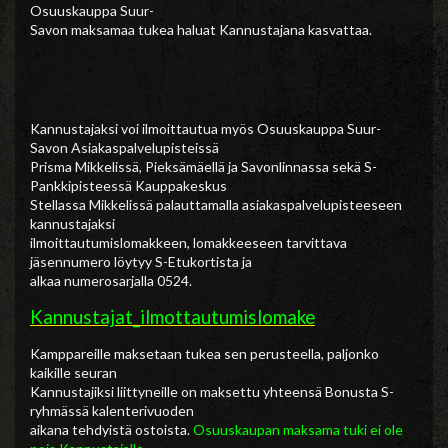
Osuuskauppa Suur-
Savon maksamaa tukea haluat Kannustajana kasvattaa.
Kannustajaksi voi ilmoittautua myös Osuuskauppa Suur-
Savon Asiakaspalvelupisteissä
Prisma Mikkelissä, Pieksämäellä ja Savonlinnassa sekä S-
Pankkipisteessä Kauppakeskus
Stellassa Mikkelissä palauttamalla asiakaspalvelupisteeseen
kannustajaksi
ilmoittautumislomakkeen, lomakkeeseen tarvittava
jäsennumero löytyy S-Etukortista ja
alkaa numerosarjalla 0524.
Kannustajat_ilmottautumislomake
Kamppareille maksetaan tukea sen perusteella, paljonko
kaikille seuran
Kannustajiksi liittyneille on maksettu yhteensä Bonusta S-
ryhmässä kalenterivuoden
aikana tehdyistä ostoista.
Osuuskaupan maksama tuki ei ole