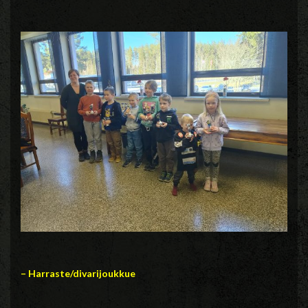
– Harraste/divarijoukkue