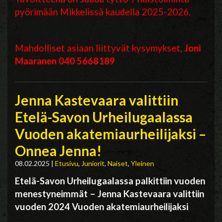
pyörimään Mikkelissä kaudella 2025-2026.
Mahdolliset asiaan liittyvät kysymykset,
Joni
Maaranen 040 5668189
Jenna Kastevaara valittiin
Etelä-Savon Urheilugaalassa
Vuoden akatemiaurheilijaksi –
Onnea Jenna!
08.02.2025
|
Etusivu
,
Juniorit
,
Naiset
,
Yleinen
Etelä-Savon Urheilugaalassa palkittiin vuoden
menestyneimmät – Jenna Kastevaara valittiin
vuoden 2024 Vuoden akatemiaurheilijaksi