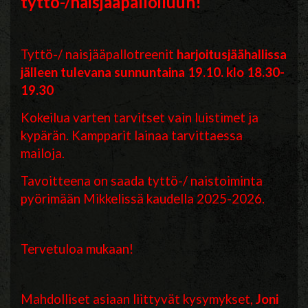
tyttö-/naisjääpalloiluun!
Tyttö-/ naisjääpallotreenit
harjoitusjäähallissa
jälleen tulevana sunnuntaina 19.10. klo 18.30-
19.30
Kokeilua varten tarvitset vain luistimet ja
kypärän. Kampparit lainaa tarvittaessa
mailoja.
Tavoitteena on saada tyttö-/ naistoiminta
pyörimään Mikkelissä kaudella 2025-2026.
Tervetuloa mukaan!
Mahdolliset asiaan liittyvät kysymykset,
Joni