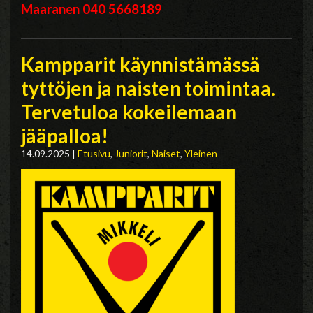
Maaranen 040 5668189
Kampparit käynnistämässä
tyttöjen ja naisten toimintaa.
Tervetuloa kokeilemaan
jääpalloa!
14.09.2025
|
Etusivu
,
Juniorit
,
Naiset
,
Yleinen