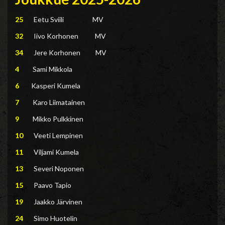
25
Eetu Sviili MV
32
Iivo Korhonen MV
34
Jere Korhonen MV
4
Sami Mikkola
6
Kasperi Kumela
7
Karo Liimatainen
9
Mikko Pulkkinen
10
Veeti Lempinen
11
Viljami Kumela
13
Severi Noponen
15
Paavo Tapio
19
Jaakko Järvinen
24
Simo Huotelin