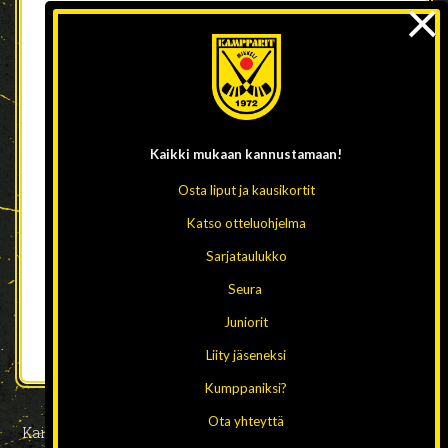
×
Kaikki mukaan
kannustamaan!
Osta liput ja kausikortit
Katso otteluohjelma
Sarjataulukko
Seura
Juniorit
Liity jäseneksi
Kumppaniksi?
Ota yhteyttä
Kaikki oikeudet pidätetään 2026 // Design ja toteutus:
HAAJA