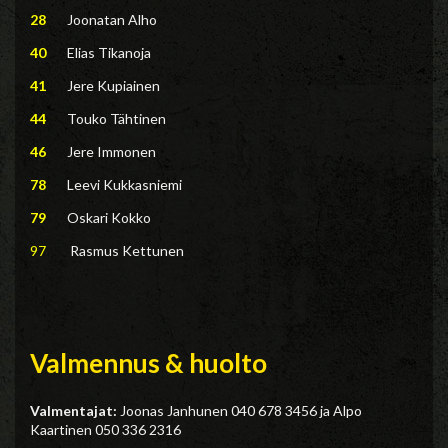
28
Joonatan Alho
40
Elias Tikanoja
41
Jere Kupiainen
44
Touko Tähtinen
46
Jere Immonen
78
Leevi Kukkasniemi
79
Oskari Kokko
97
Rasmus Kettunen
Valmennus & huolto
Valmentajat:
Joonas Janhunen 040 678 3456 ja Alpo
Kaartinen 050 336 2316