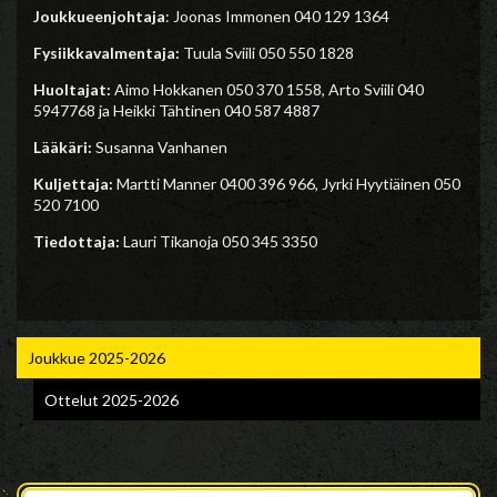
Joukkueenjohtaja
: Joonas Immonen 040 129 1364
Fysiikkavalmentaja:
Tuula Sviili 050 550 1828
Huoltajat:
Aimo Hokkanen 050 370 1558, Arto Sviili 040
5947768 ja Heikki Tähtinen 040 587 4887
Lääkäri:
Susanna Vanhanen
Kuljettaja:
Martti Manner 0400 396 966, Jyrki Hyytiäinen 050
520 7100
Tiedottaja:
Lauri Tikanoja 050 345 3350
Joukkue 2025-2026
Ottelut 2025-2026