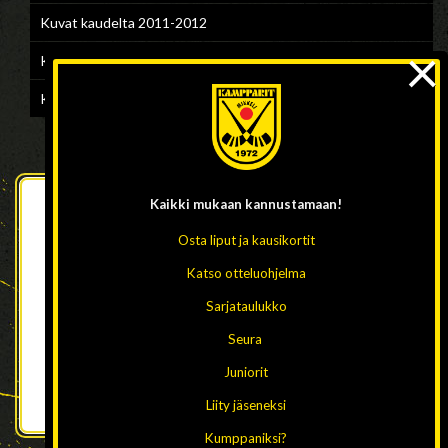
Kuvat kaudelta 2011-2012
×
Kuvat kaudelta 2010-2011
Kuvat kaudelta 2009-2010
Kaikki mukaan
kannustamaan!
Osta liput ja kausikortit
Katso otteluohjelma
Sarjataulukko
Seura
Juniorit
Liity jäseneksi
Kumppaniksi?