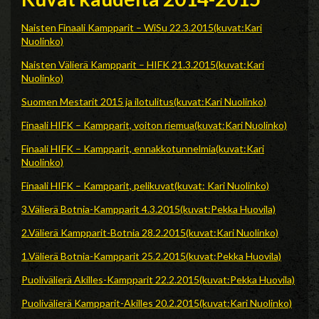
Naisten Finaali Kampparit – WiSu 22.3.2015(kuvat:Kari
Nuolinko)
Naisten Välierä Kampparit – HIFK 21.3.2015(kuvat:Kari
Nuolinko)
Suomen Mestarit 2015 ja ilotulitus(kuvat:Kari Nuolinko)
Finaali HIFK – Kampparit, voiton riemua(kuvat:Kari Nuolinko)
Finaali HIFK – Kampparit, ennakkotunnelmia(kuvat:Kari
Nuolinko)
Finaali HIFK – Kampparit, pelikuvat(kuvat: Kari Nuolinko)
3.Välierä Botnia-Kampparit 4.3.2015(kuvat:Pekka Huovila)
2.Välierä Kampparit-Botnia 28.2.2015(kuvat:Kari Nuolinko)
1.Välierä Botnia-Kampparit 25.2.2015(kuvat:Pekka Huovila)
Puolivälierä Akilles-Kampparit 22.2.2015(kuvat:Pekka Huovila)
Puolivälierä Kampparit-Akilles 20.2.2015(kuvat:Kari Nuolinko)