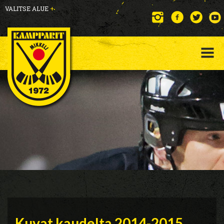
VALITSE ALUE
+
Kuvat kaudelta 2014-2015