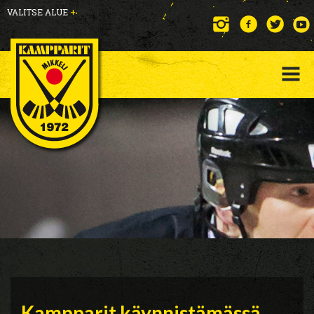
VALITSE ALUE
+
Kampparit käynnistämässä