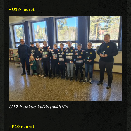
– U12-nuoret
U12-joukkue, kaikki palkittiin
– P10-nuoret