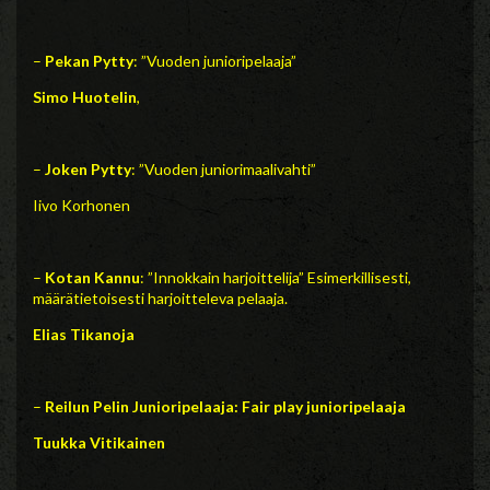
–
Pekan Pytty
: ”Vuoden junioripelaaja”
Simo Huotelin
,
–
Joken Pytty
: ”Vuoden juniorimaalivahti”
Iivo Korhonen
–
Kotan Kannu
: ”Innokkain harjoittelija” Esimerkillisesti,
määrätietoisesti harjoitteleva pelaaja.
Elias Tikanoja
–
Reilun Pelin Junioripelaaja: Fair play junioripelaaja
Tuukka Vitikainen