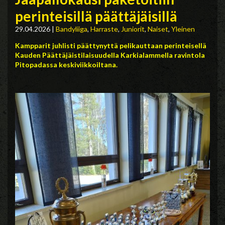
perinteisillä päättäjäisillä
29.04.2026
|
Bandyliiga
,
Harraste
,
Juniorit
,
Naiset
,
Yleinen
Kampparit juhlisti päättynyttä pelikauttaan perinteis
ellä
Kauden Päättäjäistilaisuudella Karkialammella ravintola
Pitopadassa keskiviikkoiltana.