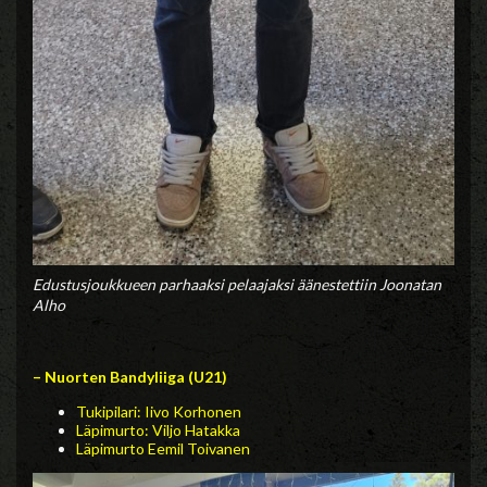
Edustusjoukkueen parhaaksi pelaajaksi äänestettiin Joonatan
Alho
– Nuorten Bandyliiga (U21)
Tukipilari: Iivo Korhonen
Läpimurto: Viljo Hatakka
Läpimurto Eemil Toivanen