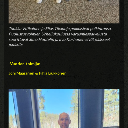
Tuukka Vitikainen ja Elias Tikanoja pokkasivat palkintonsa.
Puolustusvoimien Urheilukoulussa varusmiespalvelusta
suorittavat Simo Huotelin ja Iivo Korhonen eivät päässeet
paikalle.
-Vuoden toimija:
Joni Maaranen & Pihla Liukkonen