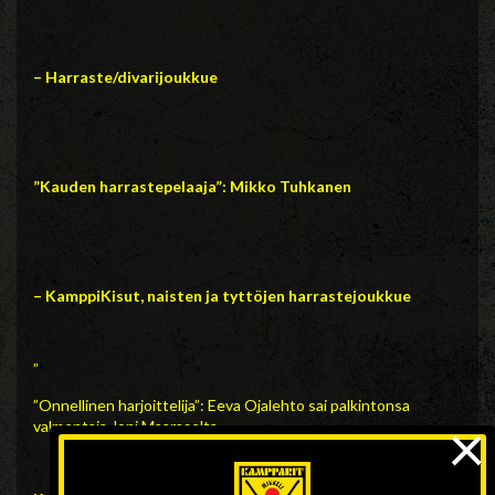
– Harraste/divarijoukkue
”Kauden harrastepelaaja”: Mikko Tuhkanen
– KamppiKisut, naisten ja tyttöjen harrastejoukkue
”
”On
nellinen harjoittelija”: Eeva Ojalehto sai palkintonsa
×
valmentaja Joni Maaraselta