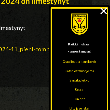
2024 on ilmestynyt
×
lmestynyt
Kaikki mukaan
024-11_pieni-compressed-
kannustamaan!
Osta liput ja kausikortit
Katso otteluohjelma
Sarjataulukko
Seura
Juniorit
Liity jäseneksi