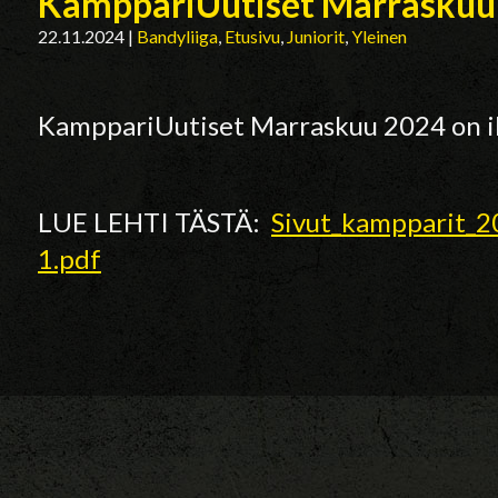
KamppariUutiset Marraskuu 
22.11.2024
|
Bandyliiga
,
Etusivu
,
Juniorit
,
Yleinen
KamppariUutiset Marraskuu 2024 on i
LUE LEHTI TÄSTÄ:
Sivut_kampparit_2
1.pdf