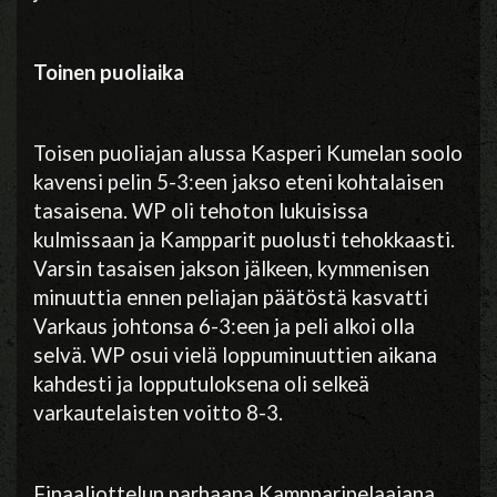
Toinen puoliaika
Toisen puoliajan alussa Kasperi Kumelan soolo
kavensi pelin 5-3:een jakso eteni kohtalaisen
tasaisena. WP oli tehoton lukuisissa
kulmissaan ja Kampparit puolusti tehokkaasti.
Varsin tasaisen jakson jälkeen, kymmenisen
minuuttia ennen peliajan päätöstä kasvatti
Varkaus johtonsa 6-3:een ja peli alkoi olla
selvä. WP osui vielä loppuminuuttien aikana
kahdesti ja lopputuloksena oli selkeä
varkautelaisten voitto 8-3.
Finaaliottelun parhaana Kampparipelaajana