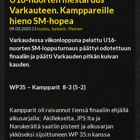
Varkauteen. Kamppareille
hieno SM-hopea
09.03.2025
|
Etusivu
,
Juniorit
,
Yleinen
Varkaudessa viikonloppuna pelattu U16-
nuorten SM-lopputurnaus päättyi odotettuun
finaaliin ja päätti Varkauden pitkän kuivan
kauden.
WP35 – Kampparit 8-3 (5-2)
Kampparit oli raivannut tiensä finaaliin ehjällä
alkusarjalla; Akillekselta, JPS:lta ja
Narukerältä saatiin pisteet ja alkusarjan
ykköseksi sijoittuneen WP 35:n kanssa