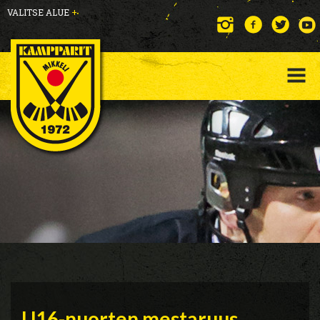
VALITSE ALUE
+
U16-nuorten mestaruus