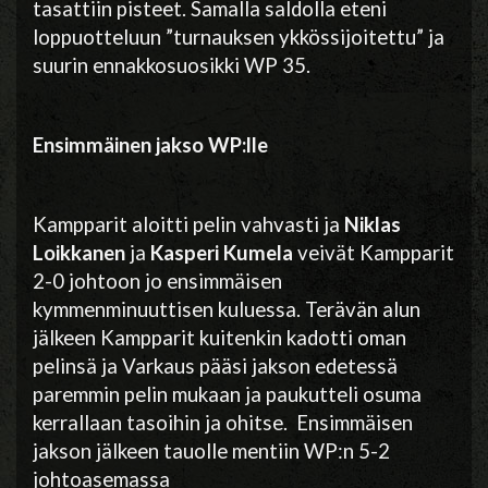
tasattiin pisteet. Samalla saldolla eteni
loppuotteluun ”turnauksen ykkössijoitettu” ja
suurin ennakkosuosikki WP 35.
Ensimmäinen jakso WP:lle
Kampparit aloitti pelin vahvasti ja
Niklas
Loikkanen
ja
Kasperi Kumela
veivät Kampparit
2-0 johtoon jo ensimmäisen
kymmenminuuttisen kuluessa. Terävän alun
jälkeen Kampparit kuitenkin kadotti oman
pelinsä ja Varkaus pääsi jakson edetessä
paremmin pelin mukaan ja paukutteli osuma
kerrallaan tasoihin ja ohitse. Ensimmäisen
jakson jälkeen tauolle mentiin WP:n 5-2
johtoasemassa