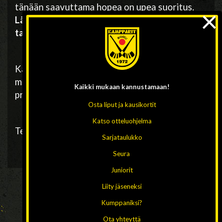
tänään saavuttama hopea on upea suoritus.
×
Lämpimät onnittelut koko hopeajoukkueelle
taustajoukkoineen!
Kampparit onnittelee myös ansaitun
mestaruuden voittanutta WP35:ttä sekä
Kaikki mukaan
kannustamaan!
pronssiset mitalit saanutta
Porvoon Akillesta
!
Osta liput ja kausikortit
Katso otteluohjelma
Teksti: Lauri Tikanoja, kuva: Maria Hatakka
Sarjataulukko
Seura
Juniorit
Liity jäseneksi
Kumppaniksi?
Ota yhteyttä