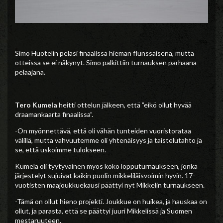
Simo Huotelin pelasi finaalissa hieman flunssaisena, mutta
otteissa se ei näkynyt. Simo palkittiin turnauksen parhaana
pelaajana.
Tero Kumela
heitti ottelun jälkeen, että ”eikö ollut hyvää
draamankaarta finaalissa”.
-On myönnettävä, että oli vähän tunteiden vuoristorataa
välillä, mutta vahvuutemme oli yhtenäisyys ja taistelutahto ja
se, että uskoimme tulokseen.
Kumela oli tyytyväinen myös koko lopputurnaukseen, jonka
järjestelyt sujuivat kaikin puolin mikkeliläisvoimin hyvin. 17-
vuotisten maajoukkuekausi päättyi nyt Mikkelin turnaukseen.
-Tämä on ollut hieno projekti. Joukkue on huikea, ja hauskaa on
ollut, ja parasta, että se päättyi juuri Mikkelissä ja Suomen
mestaruuteen.