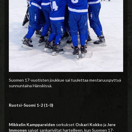
Suomen 17-vuotisten joukkue sai tuulettaa mestaruuspyttyä
sunnuntaina Hänskissä.
Ruotsi-Suomi 1-2 (1-0)
Mikkelin Kamppareiden
serkukset
Oskari Kokko
ja
Jere
Immonen
saivat sankariviitat harteilleen, kun Suomen 17-