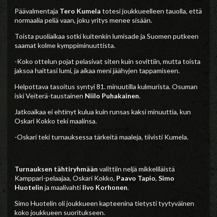
Päävalmentaja
Tero Kumela
totesi joukkueelleen tauolla, että
normaalia peliä vaan, joku yritys menee sisään.
Toista puoliaikaa sotki kuitenkin lumisade ja Suomen putkeen
saamat kolme kymppiminuuttista.
-Koko ottelun pojat pelasivat siten kuin sovittiin, mutta toista
jaksoa haittasi lumi, ja aikaa meni jäähyjen tappamiseen.
Helpottava tasoitus syntyi 81. minuutilla kulmurista. Osuman
iski Veiterä-taustainen
Niilo Puhakainen
.
Jatkoaikaa ei ehtinyt kulua kuin runsas kaksi minuuttia, kun
Oskari Kokko teki maalinsa.
-Oskari teki turnauksessa tärkeitä maaleja, tiivisti Kumela.
Turnauksen tähtiryhmään
valittiin neljä mikkeliläistä
Kamppari-pelaajaa, Oskari Kokko,
Paavo Tapio
,
Simo
Huotelin
ja maalivahti
Iivo Korhonen
.
Simo Huotelin oli joukkueen kapteenina tietysti tyytyväinen
koko joukkueen suoritukseen.