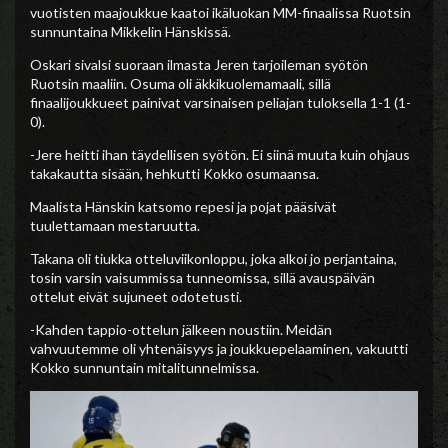
vuotisten maajoukkue kaatoi ikäluokan MM-finaalissa Ruotsin
sunnuntaina Mikkelin Hänskissä.
Oskari sivalsi suoraan ilmasta Jeren tarjoileman syötön
Ruotsin maaliin. Osuma oli äkkikuolemamaali, sillä
finaalijoukkueet painivat varsinaisen peliajan tuloksella 1-1 (1-
0).
-Jere heitti ihan täydellisen syötön. Ei siinä muuta kuin ohjaus
takakautta sisään, hehkutti Kokko osumaansa.
Maalista Hänskin katsomo repesi ja pojat pääsivät
tuulettamaan mestaruutta.
Takana oli tiukka otteluviikonloppu, joka alkoi jo perjantaina,
tosin varsin vaisummissa tunneomissa, sillä avauspäivän
ottelut eivät sujuneet odotetusti.
-Kahden tappio-ottelun jälkeen noustiin. Meidän
vahvuutemme oli yhtenäisyys ja joukkuepelaaminen, vakuutti
Kokko sunnuntain mitalitunnelmissa.