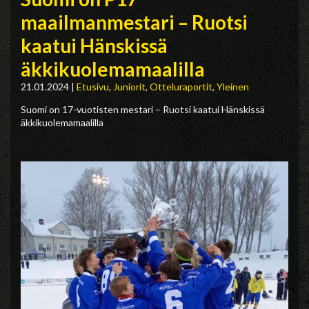
maailmanmestari – Ruotsi
kaatui Hänskissä
äkkikuolemamaalilla
21.01.2024
|
Etusivu
,
Juniorit
,
Otteluraportit
,
Yleinen
Suomi on 17-vuotisten mestari – Ruotsi kaatui Hänskissä
äkkikuolemamaalilla