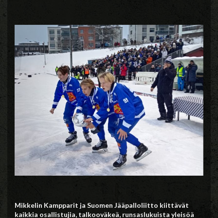
Mikkelin Kampparit ja Suomen Jääpalloliitto kiittävät
kaikkia osallistujia, talkooväkeä, runsaslukuista yleisöä