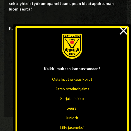
sekä yhteistyökumppaneitaan upean kisatapahtuman
luomisesta!
×
Kampparit/tiedotus, Kuvat: Ese Korhonen ja Lauri Tikanoja
Kaikki mukaan
kannustamaan!
Osta liput ja kausikortit
Katso otteluohjelma
Sarjataulukko
Seura
Juniorit
Liity jäseneksi