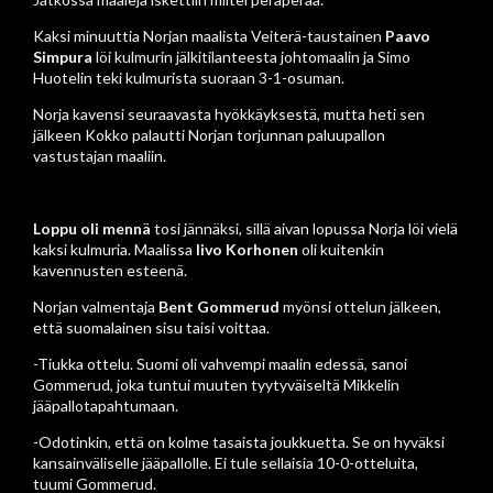
Kaksi minuuttia Norjan maalista Veiterä-taustainen
Paavo
Simpura
löi kulmurin jälkitilanteesta johtomaalin ja Simo
Huotelin teki kulmurista suoraan 3-1-osuman.
Norja kavensi seuraavasta hyökkäyksestä, mutta heti sen
jälkeen Kokko palautti Norjan torjunnan paluupallon
vastustajan maaliin.
Loppu oli mennä
tosi jännäksi, sillä aivan lopussa Norja löi vielä
kaksi kulmuria. Maalissa
Iivo Korhonen
oli kuitenkin
kavennusten esteenä.
Norjan valmentaja
Bent Gommerud
myönsi ottelun jälkeen,
että suomalainen sisu taisi voittaa.
-Tiukka ottelu. Suomi oli vahvempi maalin edessä, sanoi
Gommerud, joka tuntui muuten tyytyväiseltä Mikkelin
jääpallotapahtumaan.
-Odotinkin, että on kolme tasaista joukkuetta. Se on hyväksi
kansainväliselle jääpallolle. Ei tule sellaisia 10-0-otteluita,
tuumi Gommerud.