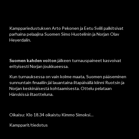
Kamppariedustuksen Arto Pekonen ja Eetu Sviili palkitsivat
parhaina pelaajina Suomen Simo Huotelinin ja Norjan Olav
Heyerdalin.
Suomen kahden voiton
jälkeen turnauspaineet kasvoivat
erityisesti Norjan joukkueessa.
Kun turnauksessa on vain kolme maata, Suomen pääseminen
sunnuntain finaaliin jäi lauantaina iltapäivällä kiinni Ruotsin ja
Norjan keskinäisestä kohtaamisesta. Ottelu pelataan
Hänskissä iltaotteluna.
Oikaisu: Klo 18.34 oikaistu Kimmo Simoksi…
Kampparit/tiedotus