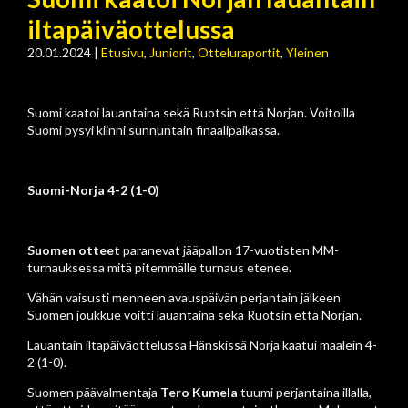
iltapäiväottelussa
20.01.2024
|
Etusivu
,
Juniorit
,
Otteluraportit
,
Yleinen
Suomi kaatoi lauantaina sekä Ruotsin että Norjan. Voitoilla
Suomi pysyi kiinni sunnuntain finaalipaikassa.
Suomi-Norja 4-2 (1-0)
Suomen otteet
paranevat jääpallon 17-vuotisten MM-
turnauksessa mitä pitemmälle turnaus etenee.
Vähän vaisusti menneen avauspäivän perjantain jälkeen
Suomen joukkue voitti lauantaina sekä Ruotsin että Norjan.
Lauantain iltapäiväottelussa Hänskissä Norja kaatui maalein 4-
2 (1-0).
Suomen päävalmentaja
Tero Kumela
tuumi perjantaina illalla,