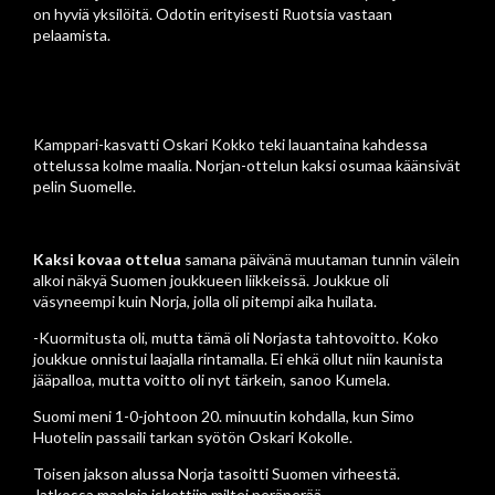
on hyviä yksilöitä. Odotin erityisesti Ruotsia vastaan
pelaamista.
Kamppari-kasvatti Oskari Kokko teki lauantaina kahdessa
ottelussa kolme maalia. Norjan-ottelun kaksi osumaa käänsivät
pelin Suomelle.
Kaksi kovaa ottelua
samana päivänä muutaman tunnin välein
alkoi näkyä Suomen joukkueen liikkeissä. Joukkue oli
väsyneempi kuin Norja, jolla oli pitempi aika huilata.
-Kuormitusta oli, mutta tämä oli Norjasta tahtovoitto. Koko
joukkue onnistui laajalla rintamalla. Ei ehkä ollut niin kaunista
jääpalloa, mutta voitto oli nyt tärkein, sanoo Kumela.
Suomi meni 1-0-johtoon 20. minuutin kohdalla, kun Simo
Huotelin passaili tarkan syötön Oskari Kokolle.
Toisen jakson alussa Norja tasoitti Suomen virheestä.
Jatkossa maaleja iskettiin miltei peräperää.