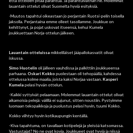
että otteiden pitää parantua. Ja parantuivathan ne. Molemmat
lauantain ottelut olivat Suomelta hyviä esityksiä.
-Muutos tapahtui oikeastaan jo perjantain Ruotsi-pelin toisella
jaksolla. Perjantaina emme olleet tasollamme. Joukkue on
kehittynyt, ja pojat uskovat itseensä, kehui Kumela
joukkuettaan Norja-ottelun jälkeen.
Lauantain otteluissa
mikkeliläiset jääpallokasvatit olivat
iskussa.
Simo Huotelin
oli jälleen vauhdissa ja palkittiin joukkueensa
parhaana.
Oskari Kokko
puolestaan oli tehopäällä, kahdessa
ottelussa kolme maalia, joista kaksi Norjaa vastaan.
Kasperi
Kumela
pelasi hyvän ottelun.
-Kaikki syttyivät pelaamaan. Molemmat lauantain ottelut olivat
aikamoisia pelejä: välillä ei sujunut, sitten noustiin. Pystyimme
luomaan tekopaikkoja ja puolustus pelasi hyvin, tuumi Kokko.
Kokko viihtyy hyvin kotikaupungin kentällä.
-Kiva tapahtuma, on tavallaan kotipelejä ja yleisöä katsomassa.
Vastustajat? No ne ovat kovia. Joukkueet ovat hyviä ja niissä