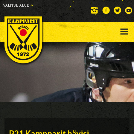
VALITSE ALUE
+
P21 Kampparit hävisi