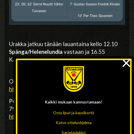
Urakka jatkuu tänään lauantaina kello 12.10
Spånga/Helenelundia
vastaan ja 16.55
×
Kampparit kohtaa norjalaisen
Solberg SK:n
Otteluiden
liveseuranta
osoitteessa
https://bandygrytan.se/
Pelit nähtävissä myös maksullisina (SEK
Kaikki mukaan
kannustamaan!
79/peli)
suoratoistolähetyksinä
:
Osta liput ja kausikortit
https://www.bandyplay.se/
Katso otteluohjelma
Sarjataulukko