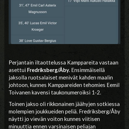
Perjantain iltaottelussa Kamppareita vastaan
asettui
Fredriksberg/Åby.
Ensimmäisellä
jaksolla ruotsalaiset menivät kahden maalin
johtoon, kunnes Kamppareiden tehomies Eemil
Toivanen kavensi taukonumeroiksi 1-2.
Toinen jakso oli rikkonainen jäähyjen sotkiessa
molempien joukkueiden peliä. Fredriksberg/Åby
näytti jo vievän voiton kunnes viitisen
minuuttia ennen varsinaisen peliajan