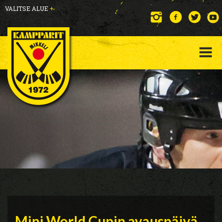
VALITSE ALUE
+
Mini World Cupin avauspäivä