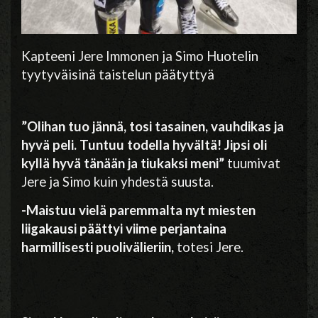
Kapteeni Jere Immonen ja Simo Huotelin
tyytyväisinä taistelun päätyttyä
”Olihan tuo jännä, tosi tasainen, vauhdikas ja
hyvä peli. Tuntuu todella hyvältä! Jipsi oli
kyllä hyvä tänään ja tiukaksi meni”
tuumivat
Jere ja Simo kuin yhdestä suusta.
-Maistuu vielä paremmalta nyt miesten
liigakausi päättyi viime perjantaina
harmillisesti puolivälieriin,
totesi Jere.