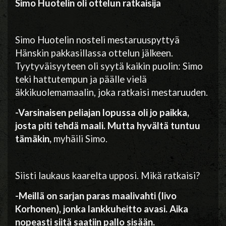
Simo Huotelin oli ottelun ratkaisija
Simo Huotelin nosteli mestaruuspyttyä
Hänskin pakkasillassa ottelun jälkeen.
Tyytyväisyyteen oli syytä kaikin puolin: Simo
teki hattutempun ja päälle vielä
äkkikuolemamaalin, joka ratkaisi mestaruuden.
-Varsinaisen peliajan lopussa oli jo paikka,
josta piti tehdä maali. Mutta hyvältä tuntuu
tämäkin,
myhäili Simo.
Siisti laukaus kaarelta upposi. Mikä ratkaisi?
-Meillä on sarjan paras maalivahti (Iivo
Korhonen), jonka lankkuheitto avasi. Aika
nopeasti siitä saatiin pallo sisään.