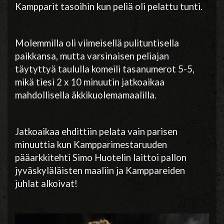
Kampparit tasoihin kun peliä oli pelattu tunti.
Molemmilla oli viimeisellä pulituntisella
paikkansa, mutta varsinaisen peliajan
täytyttyä taululla komeili tasanumerot 5-5,
mikä tiesi 2 x 10 minuutin jatkoaikaa
mahdollisella äkkikuolemamaalilla.
Jatkoaikaa ehdittiin pelata vain parisen
minuuttia kun Kampparimestaruuden
pääarkkitehti Simo Huotelin laittoi pallon
jyväskyläläisten maaliin ja Kamppareiden
juhlat alkoivat!