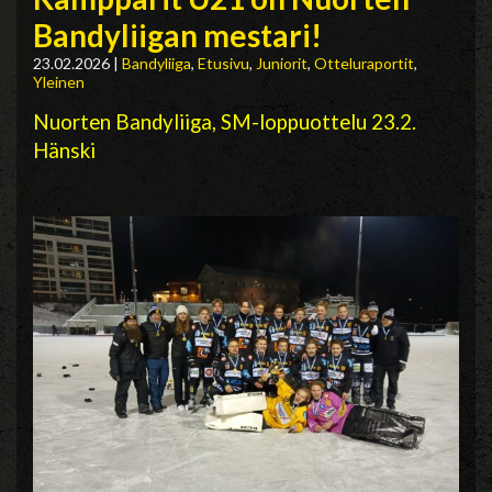
Bandyliigan mestari!
23.02.2026
|
Bandyliiga
,
Etusivu
,
Juniorit
,
Otteluraportit
,
Yleinen
Nuorten Bandyliiga, SM-loppuottelu 23.2.
Hänski