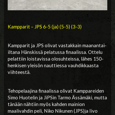
Kampparit – JPS 6-5 (ja) (5-5) (3-3)
Kampparit ja JPS olivat vastakkain maanantai-
iltana Hänskissä pelatussa finaalissa. Ottelu
pelattiin loistavissa olosuhteissa, lähes 150-
henkisen yleisön nauttiessa vauhdikkaasta
viihteestä.
Tehopelaajina finaalissa olivat Kamppareiden
Simo Huotelin ja JiPSin Tarmo Ässämäki, mutta
tänään nähtiin myös kahden mainion
maalivahdin peli, Niko Nikunen (JPS)ja Iivo