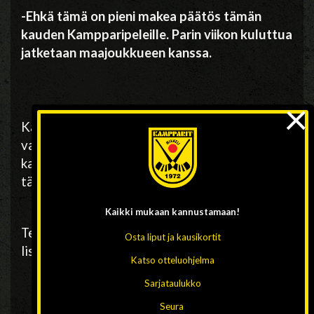
-Ehkä tämä on pieni makea päätös tämän
kauden Kampparipeleille. Parin viikon kuluttua
jatketaan maajoukkueen kanssa.
×
Kampparit kiittää JPS:aa loistavasta
vastuksesta sekä illan hienoa yleisöä,
kannustuksessa eivät jyväskyläläiset jääneet
tänään kakkoseksi!
Kaikki mukaan
kannustamaan!
Teksti ja kuvat: Kampparit/tiedotus, pelikuvia
Osta liput ja kausikortit
lisätään juttuun ja Kampparisomeen tiistaina!
Katso otteluohjelma
Sarjataulukko
Seura