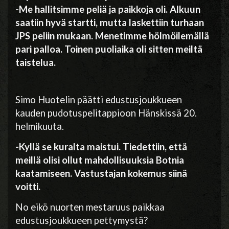
-Me hallitsimme peliä ja paikkoja oli. Alkuun
saatiin hyvä startti, mutta laskettiin turhaan
JPS peliin mukaan. Menetimme hölmöilemällä
pari palloa. Toinen puoliaika oli sitten meiltä
taistelua.
Simo Huotelin päätti edustusjoukkueen
kauden pudotuspelitappioon Hänskissä 20.
helmikuuta.
-Kyllä se kuralta maistui. Tiedettiin, että
meillä olisi ollut mahdollisuuksia Botnia
kaatamiseen. Vastustajan kokemus siinä
voitti.
No eikö nuorten mestaruus paikkaa
edustusjoukkueen pettymystä?