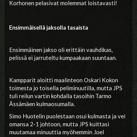
Korhonen pelasivat molemmat loistavasti!
Ensimmäisellä jaksolla tasaista
Ensimmäinen jakso oli erittäin vauhdikas,
pelissä ei jarruteltu kumpaakaan suuntaan.
Kampparit aloitti maalinteon Oskari Kokon
toimesta jo toisella peliminuutilla, mutta JPS
tuli reilun vartin kohdalla tasoihin Tarmo
Ässämäen kulmaosumalla.
Simo Huotelin puolestaan osui kulmasta ja vei
omansa 2-1 johtoon, mutta JPS kuittasi
muutamaa minuuttia myöhemmin Joel