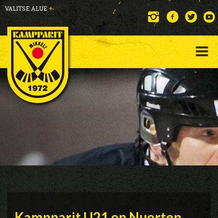
VALITSE ALUE
+
Kampparit U21 on Nuorten