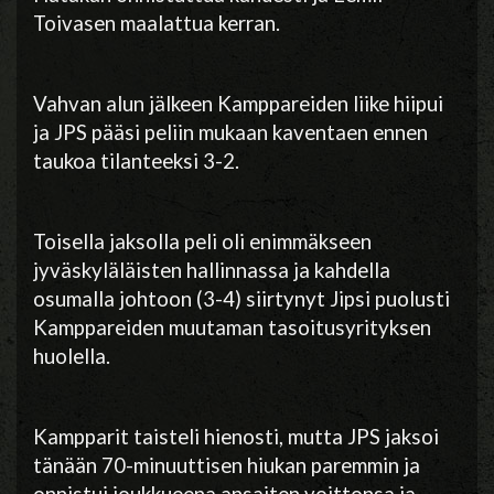
Toivasen maalattua kerran.
Vahvan alun jälkeen Kamppareiden liike hiipui
ja JPS pääsi peliin mukaan kaventaen ennen
taukoa tilanteeksi 3-2.
Toisella jaksolla peli oli enimmäkseen
jyväskyläläisten hallinnassa ja kahdella
osumalla johtoon (3-4) siirtynyt Jipsi puolusti
Kamppareiden muutaman tasoitusyrityksen
huolella.
Kampparit taisteli hienosti, mutta JPS jaksoi
tänään 70-minuuttisen hiukan paremmin ja
onnistui joukkueena ansaiten voittonsa ja