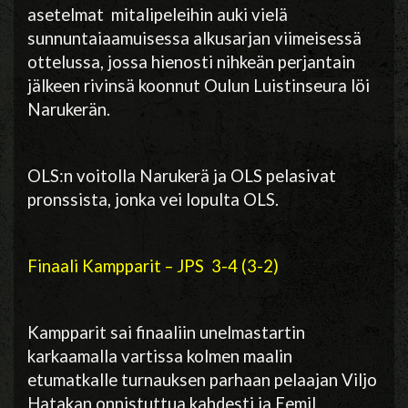
asetelmat mitalipeleihin auki vielä
sunnuntaiaamuisessa alkusarjan viimeisessä
ottelussa, jossa hienosti nihkeän perjantain
jälkeen rivinsä koonnut Oulun Luistinseura löi
Narukerän.
OLS:n voitolla Narukerä ja OLS pelasivat
pronssista, jonka vei lopulta OLS.
Finaali Kampparit – JPS 3-4 (3-2)
Kampparit sai finaaliin unelmastartin
karkaamalla vartissa kolmen maalin
etumatkalle turnauksen parhaan pelaajan Viljo
Hatakan onnistuttua kahdesti ja Eemil