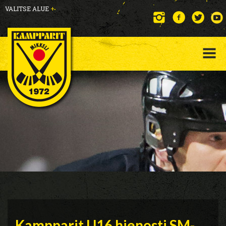
VALITSE ALUE
+
Kampparit U16 hienosti SM-