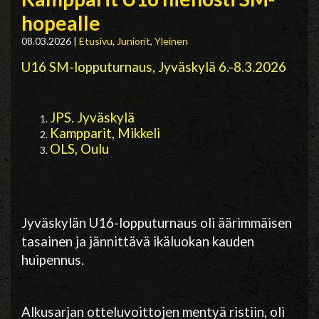
hopealle
08.03.2026
|
Etusivu
,
Juniorit
,
Yleinen
U16 SM-lopputurnaus, Jyväskylä 6.-8.3.2026
JPS. Jyväskylä
Kampparit, Mikkeli
OLS, Oulu
Jyväskylän U16-lopputurnaus oli äärimmäisen
tasainen ja jännittävä ikäluokan kauden
huipennus.
Alkusarjan otteluvoittojen mentyä ristiin, oli