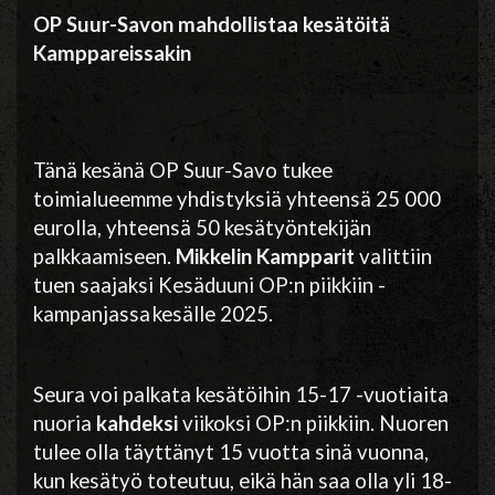
OP Suur-Savon mahdollistaa kesätöitä
Kamppareissakin
Tänä kesänä OP Suur-Savo tukee
toimialueemme yhdistyksiä yhteensä 25 000
eurolla, yhteensä 50 kesätyöntekijän
palkkaamiseen.
Mikkelin Kampparit
valittiin
tuen saajaksi Kesäduuni OP:n piikkiin -
kampanjassa kesälle 2025.
Seura voi palkata kesätöihin 15-17 -vuotiaita
nuoria
kahdeksi
viikoksi OP:n piikkiin. Nuoren
tulee olla täyttänyt 15 vuotta sinä vuonna,
kun kesätyö toteutuu, eikä hän saa olla yli 18-