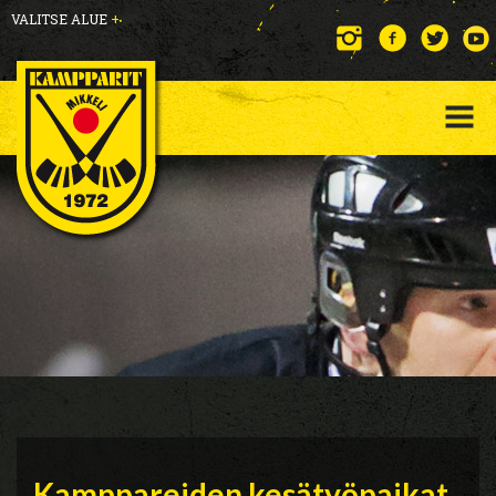
VALITSE ALUE
+
Kamppareiden kesätyöpaikat