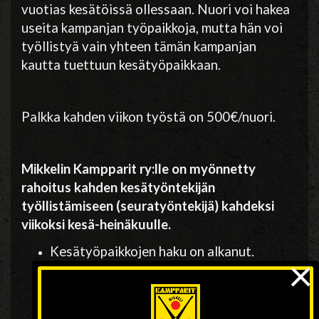
vuotias kesätöissä ollessaan. Nuori voi hakea
useita kampanjan työpaikkoja, mutta hän voi
työllistyä vain yhteen tämän kampanjan
kautta tuettuun kesätyöpaikkaan.
Palkka kahden viikon työstä on 500€/nuori.
Mikkelin Kampparit ry:lle on myönnetty
rahoitus kahden kesätyöntekijän
työllistämiseen (seuratyöntekijä) kahdeksi
viikoksi kesä-heinäkuulle.
Kesätyöpaikkojen haku on alkanut.
×
Kamppareiden kesätyöpaikkojen tiedot
löytyvät
Kesäduuni OP:n piikkiin |
OP
verkkosivuilta.