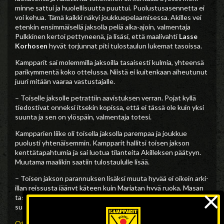
minne sattui ja huolellisuutta puuttui. Puolustusasennetta ei
voi kehua. Tämä kaikki näkyi joukkuepelaamisessa. Akilles vei
etenkin ensimmäisellä jaksolla peliä aika-ajoin, valmentaja
Pulkkinen kertoi pettyneenä, ja lisäsi, että maalivahti
Lasse
Korhosen
hyvät torjunnat piti tulostaulun lukemat tasoissa.
Kampparit sai molemmilla jaksoilla tasaisesti kulmia, yhteensä
parikymmentä koko ottelussa. Niistä ei kuitenkaan aiheutunut
juuri mitään vaaraa vastustajalle.
– Toiselle jaksolle petrattiin aavistuksen verran. Pojat kyllä
tiedostivat onneksi itsekin kopissa, että ei tässä ole kuin yksi
suunta ja sen on ylöspäin, valmentaja totesi.
Kampparien liike oli toisella jaksolla parempaa ja joukkue
puolusti yhtenäisemmin. Kampparit hallitsi toisen jakson
kenttätapahtumia ja sai luotua tilanteita Akilleksen päätyyn.
Muutama maalikin saatiin tulostaululle lisää.
– Toisen jakson parannuksen lisäksi muuta hyvää ei oikein arki-
×
illan reissusta jäänyt käteen kuin Marjatan hyvä ruoka, Masan
tasainen bussikyyti sekä kaksi pistettä, Lasse Pulkkinen
summasi.
Ottelu päättyi lukemiin 2-5 (2-2)
ja vierasjoukkueen voittoon.