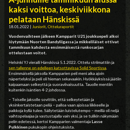
kaksi voittoa, keskiviikkona
pelataan Hänskissä
18.01.2022
|
Juniorit
,
Otteluraportit
Vuodenvaihteen jälkeen Kampparit U21 joukkuepeli alkoi
löytymään Nuorten Bandyliigassa ja mikkeliläiset ottivat
tammikuun kahdesta ensimmäisestä runkosarjan
ottelustaan voitot.
Helsinki YJ vieraili Hänskissä 5.1.2022. Ottelu striimattiin ja
sen tallenne on edelleen katsottavissa Solid Sportissa
.
Ensimmäisellä jaksolla Kampparien peli meni aika ajoin
näpertelyksi ja peli oli hieman sekavaakin. Hyökkäyksissä jäätiin
kaipaamaan selkeyttä ja suoraviivaisuutta. Tauolle mentiin
kuitenkin isäntien 4-2 johdossa.
– Toiselle jaksolle sovittiin, että selkeytetään ja
yksinkertaistetaan peliä – palloa vaan ajoissa liikkeelle ja
paikkoja kyllä tulee. Säilytetään luistelutempo – meillä oli neljä
vaihtopelaajaa ja vastustajalla vain yksi, ja se tulikin näkymään
pelin edetessä, kertoi Kampparien valmentaja
Lasse
Pulkkinen
pukukopin ohjeistuksista.