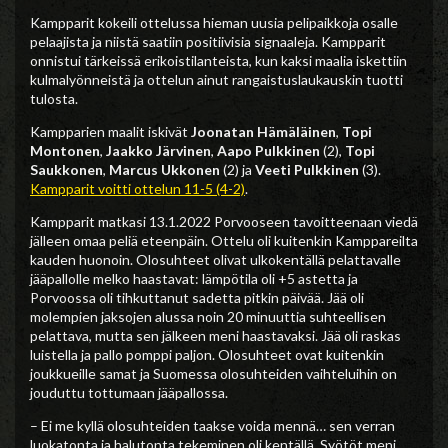
Kampparit kokeili ottelussa hieman uusia pelipaikkoja osalle
pelaajista ja niistä saatiin positiivisia signaaleja. Kampparit
onnistui tärkeissä erikoistilanteista, kun kaksi maalia iskettiin
kulmalyönneistä ja ottelun ainut rangaistuslaukauskin tuotti
tulosta.
Kampparien maalit iskivät
Joonatan Hämäläinen
,
Topi
Montonen
,
Jaakko Järvinen
,
Aapo Pulkkinen
(2),
Topi
Saukkonen
,
Marcus Ukkonen
(2) ja
Veeti Pulkkinen
(3).
Kampparit voitti ottelun 11-5 (4-2)
.
Kampparit matkasi 13.1.2022 Porvooseen tavoitteenaan viedä
jälleen omaa peliä eteenpäin. Ottelu oli kuitenkin Kamppareilta
kauden huonoin. Olosuhteet olivat ulkokentällä pelattavalle
jääpallolle melko haastavat: lämpötila oli +5 astetta ja
Porvoossa oli tihkuttanut sadetta pitkin päivää. Jää oli
molempien jaksojen alussa noin 20 minuuttia suhteellisen
pelattava, mutta sen jälkeen meni haastavaksi. Jää oli raskas
luistella ja pallo pomppi paljon. Olosuhteet ovat kuitenkin
joukkueille samat ja Suomessa olosuhteiden vaihteluihin on
jouduttu tottumaan jääpallossa.
– Ei me kyllä olosuhteiden taakse voida mennä… sen verran
luokatonta ja halutonta tekeminen oli kentällä. Syötöt meni