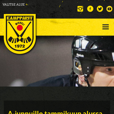
VALITSE ALUE
+
A-junnuille tammikuun alussa