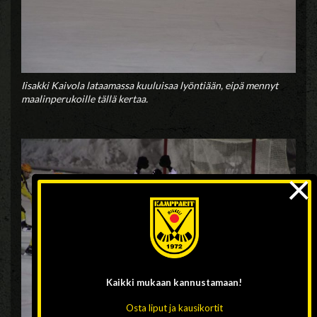
Iisakki Kaivola lataamassa kuuluisaa lyöntiään, eipä mennyt
maalinperukoille tällä kertaa.
×
Kaikki mukaan
kannustamaan!
Osta liput ja kausikortit