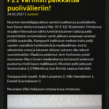
puolivälieriin!
24.01.2017
|
Juniorit
Nuorten bandyliigajoukkue varmisti paikkansa puolivälieriin,
kun Savon derbyssä kaatui Wp-35 4-1(2-0) lukemin! Ottelussa
ei paljon hienouksia nähty lumi/räntäsateen takia ja peliä
jouduttiinkin ensimmäisen vartin jälkeen avaamaan enempi
pitkillä avauksilla. Kampparit hallitsivat melkein koko peliä
saaden vaarallisia hyökkäyksiä ja maalipaikkoja, mutta
viimeistely ontui ja lukemat olisivat voineet olla reilusti
suuremmatkin. Maalissa pelannut Jere Korhonen poimi
muutaman Wp.n hyvän maalipaikan ja loistavasti pelannut
puolustus hoiti loput mallikkaasti. Mustien pelit jatkuvat
Sunnuntaina 5.2 Mikkelissä, kun Botnia saapuu hänskiin.
Kamppareidn maalit: Kalle Lempinen 2, Ville Hämäläinen 1,
Eemeli Suontakanen 1
Muutama Ville Hokkasen ottama kuva ottelusta: