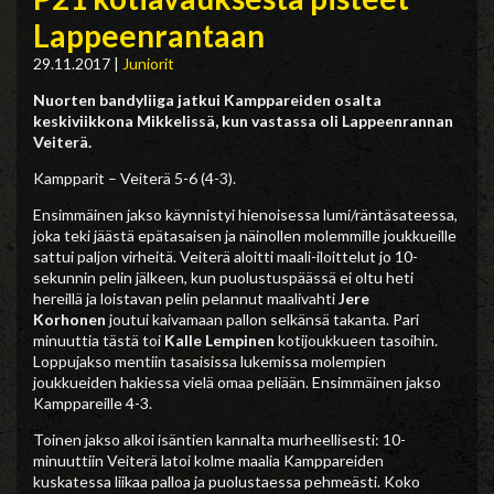
Lappeenrantaan
29.11.2017
|
Juniorit
Nuorten bandyliiga jatkui Kamppareiden osalta
keskiviikkona Mikkelissä, kun vastassa oli Lappeenrannan
Veiterä.
Kampparit – Veiterä 5-6 (4-3).
Ensimmäinen jakso käynnistyi hienoisessa lumi/räntäsateessa,
joka teki jäästä epätasaisen ja näinollen molemmille joukkueille
sattui paljon virheitä. Veiterä aloitti maali-iloittelut jo 10-
sekunnin pelin jälkeen, kun puolustuspäässä ei oltu heti
hereillä ja loistavan pelin pelannut maalivahti
Jere
Korhonen
joutui kaivamaan pallon selkänsä takanta. Pari
minuuttia tästä toi
Kalle Lempinen
kotijoukkueen tasoihin.
Loppujakso mentiin tasaisissa lukemissa molempien
joukkueiden hakiessa vielä omaa peliään. Ensimmäinen jakso
Kamppareille 4-3.
Toinen jakso alkoi isäntien kannalta murheellisesti: 10-
minuuttiin Veiterä latoi kolme maalia Kamppareiden
kuskatessa liikaa palloa ja puolustaessa pehmeästi. Koko