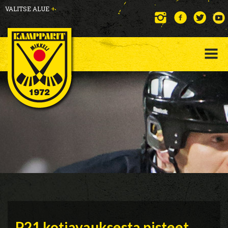
VALITSE ALUE
+
P21 kotiavauksesta pisteet