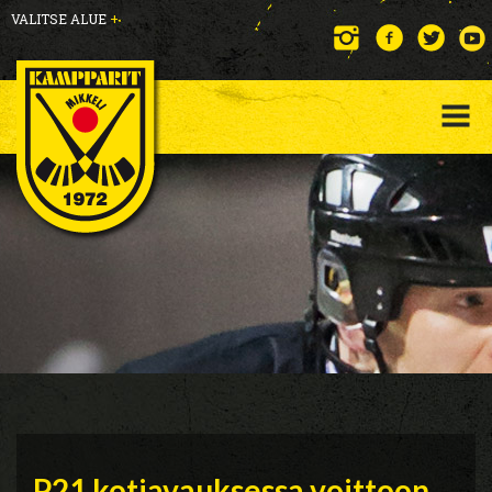
VALITSE ALUE
+
P21 kotiavauksessa voittoon