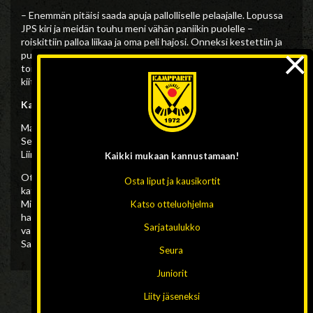
– Enemmän pitäisi saada apuja pallolliselle pelaajalle. Lopussa
JPS kiri ja meidän touhu meni vähän paniikin puolelle –
roiskittiin palloa liikaa ja oma peli hajosi. Onneksi kestettiin ja
×
puolustettiin uhrautuvasti. Hyvä, että saatiin voitto ja kauden
toiseksi peliksi tämä oli ihan ok.
Kupiaisen Jerelle
pitää antaa
kiitos, raatoi kentällä leijonan lailla, Pulkkinen totesi.
Kampparit – JPS 5-4 (4-2)
Maalintekijöinä tänään Elmeri Hämäläinen (2), Karo Liimatainen,
Severi Noponen ja Aki Manninen. Syöttöpisteitä kirjattiin Karo
Liimataiselle (2), Severi Noposelle ja Aapo Pulkkiselle.
Kaikki mukaan
kannustamaan!
Ottelu pelattiin koronaepidemiatilanteen vuoksi tyhjille
Osta liput ja kausikortit
katsomoille. Ottelu kuitenkin striimattiin suorana Meijän
Mikkeli Youtube kanavalle. Tällä kaudella striimausta
Katso otteluohjelma
harjoittelevat
Veeti Hölttä
ja
Samuli Pekonen
, jotka
Sarjataulukko
vastaavat kotiotteluiden striimaamisesta. Kiitos Veetille ja
Samulille!
Seura
Juniorit
Liity jäseneksi