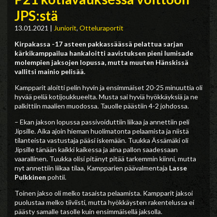
JPS:stä
13.01.2021
|
Juniorit
,
Otteluraportit
Kirpakassa -17 asteen pakkassäässä pelattua sarjan
kärkikamppailua hankaloitti aavistuksen pieni lumisade
molempien jaksojen lopussa, mutta muuten Hänskissä
vallitsi mainio pelisää.
Kampparit aloitti pelin hyvin ja ensimmäiset 20-25 minuuttia oli
hyvää peliä kotijoukkueelta. Musta sai hyviä hyökkäyksiä ja ne
palkittiin maalien muodossa. Tauolle päästiin 4-2 johdossa.
– Ekan jakson lopussa passivoiduttiin liikaa ja annettiin peli
Jipsille. Aika ajoin hieman huolimatonta pelaamista ja niistä
tilanteista vastustaja pääsi iskemään. Tuukka Ässämäki oli
Jipsille tänään kaikki kaikessa ja aina pallon saadessaan
vaarallinen. Tuukka olisi pitänyt pitää tarkemmin kiinni, mutta
nyt annettiin liikaa tilaa, Kampparien päävalmentaja
Lasse
Pulkkinen
pohtii.
Toinen jakso oli melko tasaista pelaamista. Kampparit jaksoi
puolustaa melko tiiviisti, mutta hyökkäysten rakentelussa ei
päästy samalle tasolle kuin ensimmäisellä jaksolla.