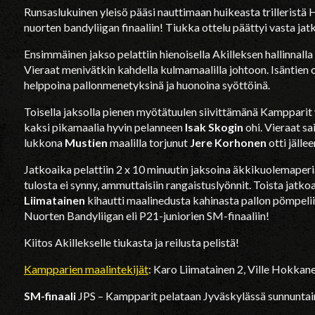
Runsaslukuinen yleisö pääsi nauttimaan huikeasta trilleristä
nuorten bandyliigan finaaliin! Tiukka ottelu päättyi vasta ja
Ensimmäinen jakso pelattiin hienoisella Akilleksen hallinnal
Vieraat menivätkin kahdella kulmamaalilla johtoon. Isäntien ot
helppoina pallonmenetyksinä ja huonoina syöttöinä.
Toisella jaksolla pienen myötätuulen siivittämänä Kampparit 
kaksi pikamaalia hyvin pelanneen
Isak Skogin
ohi. Vieraat sa
lukkona
Mustien
maalilla torjunut
Jere Korhonen
otti jälle
Jatkoaika pelattiin 2 x 10 minuutin jaksoina äkkikuolemaperiaa
tulosta ei synny, ammuttaisiin rangaistuslyönnit. Toista jatkoa
Liimatainen
kihautti maalinedusta kahinasta pallon pömpeli
Nuorten Bandyliigan eli P21-juniorien SM-finaaliin!
Kiitos Akillekselle tiukasta ja reilusta pelistä!
Kampparien maalintekijät
: Karo Liimatainen 2, Ville Hokkan
SM-finaali
JPS – Kampparit pelataan Jyväskylässä sunnuntain