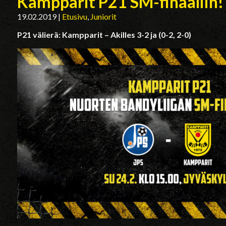
Kampparit P21 SM-finaaliin!
19.02.2019
|
Etusivu
,
Juniorit
P21 välierä: Kampparit – Akilles 3-2 ja (0-2, 2-0)