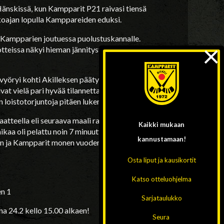
 Hänskissä, kun Kampparit P21 raivasi tiensä
tkoajan lopulla Kamppareiden eduksi.
la Kampparien joutuessa puolustuskannalle.
×
teissa näkyi hieman jännitystä, joka esiintyi
vyöryi kohti Akilleksen päätyä saaden lopulta
ivat vielä pari hyvää tilannetta, mutta viimeisenä
en loistotorjuntoja pitäen lukemat tasoissa.
tteella eli seuraava maali ratkaisee ja jos
Kaikki mukaan
ikaa oli pelattu noin 7 minuuttia, kun
Karo
kannustamaan!
in ja Kampparit monen vuoden tauon jälkeen
Osta liput ja kausikortit
Katso otteluohjelma
en 1
Sarjataulukko
a 24.2 kello 15.00 alkaen!
Seura