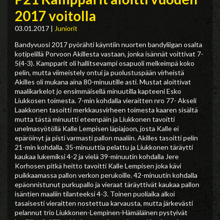
2017 voitolla
03.01.2017
|
Juniorit
Bandyvuosi 2017 pyörähti käyntiin nuorten bandyliigan osalta
kotipelillä Porvoon Akillesta vastaan, jonka isännät voittivat 7-
5(4-3). Kampparit oli hallitsevampi osapuoli melkeimpä koko
pelin, mutta viimeistely ontui ja puolustuspään virheistä
Akilles oli mukana aina 80-minuutille asti. Mustat aloittivat
maalikarkelot jo ensimmäisellä minuutilla kapteeni Esko
Liukkosen toimesta. 7-min kohdalla vieraitten nro 77- Akseli
Laakkonen tasoitti merkkausvirheen toimesta kaaren sisältä
mutta tästä minuutti eteenpäin ja Liukkonen tavoitti
unelmasyötöllä Kalle Lempisen läpiajoon, josta Kalle ei
epäröinyt ja pisti varmasti pallon maaliin. Akilles tasoitti pelin
21-min kohdalla. 35-minuuttia pelattu ja Liukkonen täräytti
kaukaa lukemiksi 4-2 ja vielä 39-minuutin kohdalla Jere
Korhosen pitkä heitto tavoitti Kalle Lempisen joka kävi
puikkaamassa pallon verkon perukoille. 42-minuutin kohdalla
epäonnistunut purkupallo ja vieraat täräyttivät kaukaa pallon
isäntien maaliin tilanteeksi 4-3. Toinen puoliaika alkoi
tasaisesti vieraitten nostettua karvausta, mutta järkevästi
pelannut trio Liukkonen-Lempinen-Hämäläinen pystyivät