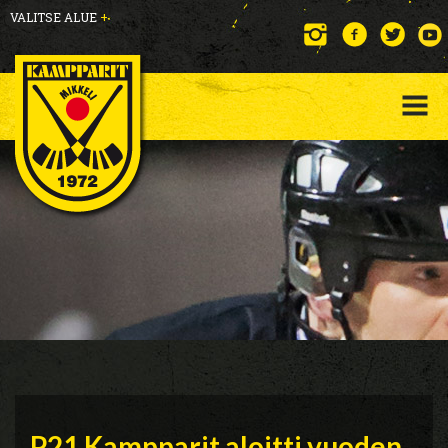
VALITSE ALUE
+
P21 Kampparit aloitti vuoden