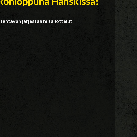
ikonloppuna Hänskissä!
tehtävän järjestää mitaliottelut