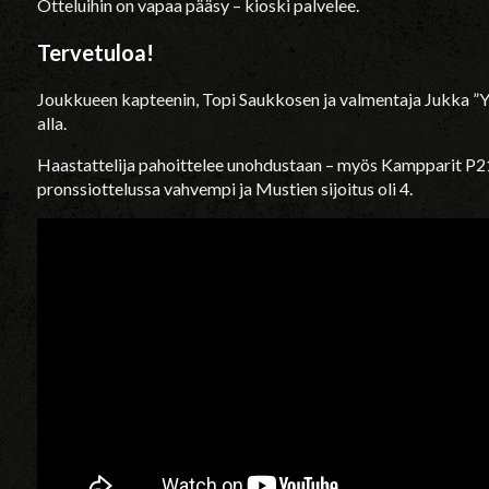
Otteluihin on vapaa pääsy – kioski palvelee.
Tervetuloa!
Joukkueen kapteenin, Topi Saukkosen ja valmentaja Jukka ”Yy
alla.
Haastattelija pahoittelee unohdustaan – myös Kampparit P21 pe
pronssiottelussa vahvempi ja Mustien sijoitus oli 4.