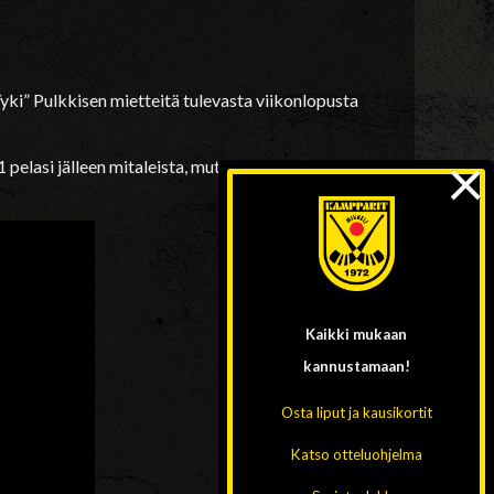
ki” Pulkkisen mietteitä tulevasta viikonlopusta
×
lasi jälleen mitaleista, mutta Akilles oli
Kaikki mukaan
kannustamaan!
Osta liput ja kausikortit
Katso otteluohjelma