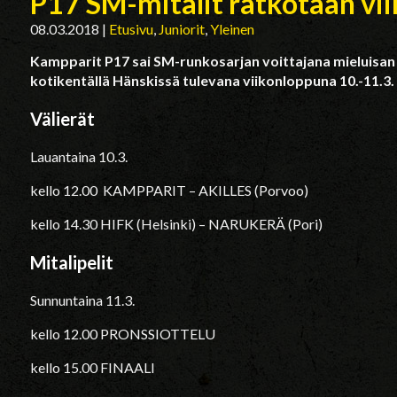
P17 SM-mitalit ratkotaan vi
08.03.2018
|
Etusivu
,
Juniorit
,
Yleinen
Kampparit P17 sai SM-runkosarjan voittajana mieluisan 
kotikentällä Hänskissä tulevana viikonloppuna 10.-11.3.
Välierät
Lauantaina 10.3.
kello 12.00 KAMPPARIT – AKILLES (Porvoo)
kello 14.30 HIFK (Helsinki) – NARUKERÄ (Pori)
Mitalipelit
Sunnuntaina 11.3.
kello 12.00 PRONSSIOTTELU
kello 15.00 FINAALI