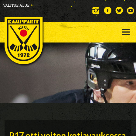
VALITSE ALUE
+
P17 otti voiton kotiavauksessa