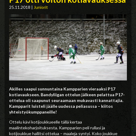
25.11.2018
|
Juniorit
Akilles saapui sunnuntaina Kampparien vieraaksi P17
kotiavaukseen. Bandyliigan ottelun jälkeen pelattua P17-
ottelua oli saapunut seuraamaan mukavasti kannattajia.
Kampparit luisteli jäälle uudessa peliasussa – kiitos
yhteistyökumppaneille!
Ottelu kävi kotijoukkueelle tällä kertaa
maalintekoharjoituksesta. Kampparien peli rullasi ja
kotijoukkue hallitsi ottelua – maaleja syntyi. Koko joukkue