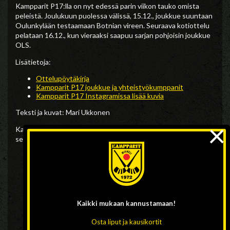
Kampparit P17:lla on nyt edessä parin viikon tauko omista
peleistä. Joulukuun puolessa välissä, 15.12., joukkue suuntaan
Oulunkylään testaamaan Botnian vireen. Seuraava kotiottelu
pelataan 16.12., kun vieraaksi saapuu sarjan pohjoisin joukkue
OLS.
Lisätietoja:
Ottelupöytäkirja
Kampparit P17 joukkue ja yhteistyökumppanit
Kampparit P17 Instagramissa lisää kuvia
Teksti ja kuvat: Mari Ukkonen
×
Kampparit P17 joukkueen toimintaa tukevat tällä kaudella
seuraavat tahot:
Aitoasunnot
Business Karting
/
Sport Trailers
CrossFit Mikkeli
Itä-Suomen asennus
Kiinteistöpysäkki
Kuntokeskus Ote
ja Anu Kokkonen
Kaikki mukaan
kannustamaan!
Mestaripuhallus Jaakola
MHS Palvelut Oy
Osta liput ja kausikortit
Mikkelin Kourukeskus Oy