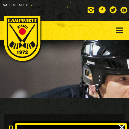
VALITSE ALUE
+
×
P17 Kampparit suuntaa