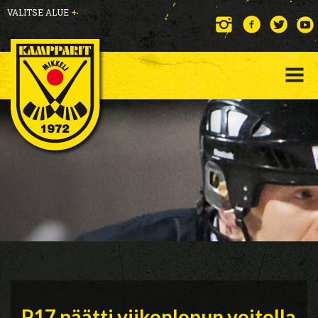
VALITSE ALUE
+
P17 päätti viikonlopun voitolla