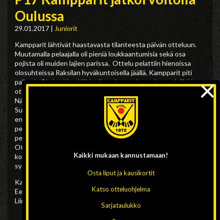
Oulussa
29.01.2017
|
Juniorit
Kampparit lähtivät haastavasta tilanteesta päivän otteluun.
Muutamalla pelaajalla oli pieniä loukkaantumisia sekä osa
pojista oli muiden lajien parissa. Ottelu pelattiin hienoissa
olosuhteissa Raksilan hyväkuntoisella jäällä. Kampparit piti
×
palloa ja Ols keskittyi lähinnä puolustamiseen jopa rajuillakin
otteilla, onneksi selvittiin ilman vakavampia loukkaantumisia.
Näin maajoukkueisiin valitut pojat pääsevät edustamaan
Suomea tulevalla viikolla ehjänä. Kampparit ratkaisi pelin
ensimmäisellä jaksolla, vahvempi lajitaito ja pallollinen
pelaaminen takasivat 0-6 johdon. Toinen jakso oli lähinnä
pelailua ja voittajasta ei jäänyt epäselvää missään vaiheessa.
Ottelun lopputulos 3 – 10 (0-6). Valmennuksen mieltä lämmitti
Kaikki mukaan
kannustamaan!
koko joukkueen hyvä peli-ilme. Parannettavaa jäi lähinnä
syöttöjen ajoituksissa ja terävyys maalipaikoissa.
Osta liput ja kausikortit
Kamppareiden maalintekijät: Ville Särkkä 3, Vili Korhonen 2,
Katso otteluohjelma
Eetu Pulkkinen 2, Esu Rytkönen 1, Ville Hokkanen 1, Karo
Liimatainen 1
Sarjataulukko