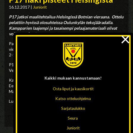
16.12.2017
|
Juniorit
P17 jatkoi maalitehtailua Helsingissä Botnian vieraana. Ottelu
pelattiin hyvissä olosuhteissa Oulunkylän tekojääradalla.
Kampparien laajempi ja tasaisempi pelaajamateriaali olivat
×
voiton avaimet.
Pallo liikkui ensimmäisellä jaksolla jo ihan kohtuu hyvin, mutta
vielä on töitä sillä sektorilla. Ottelun lopputulos Kamppareille
2-15 (1-7).
P17 jatkaa maanantaina SM-alkusarjaa Hänskissä kello 19.30
Veiterää vastaan.
Kaikki mukaan
kannustamaan!
Kampparien maalit: Leevi Kukkasniemi 6, Lasse Korhonen 3,
Eetu Pulkkinen 2, Karo Liimatainen 2, Marcus Ukkonen 1 ja Aki
Osta liput ja kausikortit
Manninen 1
Katso otteluohjelma
Lue lisää:
Sarjataulukko
15.12.2017
P17 kaatoi JPS:n lumipyryssä
SM-sarjatilanne Jääpalloliiton tulospalvelussa
Seura
Juniorit