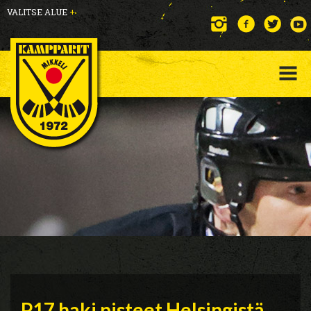
VALITSE ALUE
+
P17 haki pisteet Helsingistä