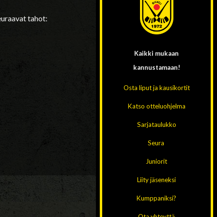
uraavat tahot:
Kaikki mukaan
kannustamaan!
Osta liput ja kausikortit
Katso otteluohjelma
Sarjataulukko
Seura
Juniorit
Liity jäseneksi
Kumppaniksi?
Ota yhteyttä