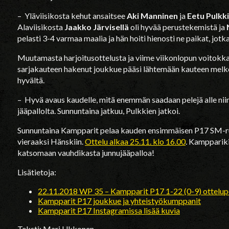
– Yläviisikosta kehut ansaitsee
Aki Manninen
ja
Eetu Pulkk
Alaviisikosta
Jaakko Järvisellä
oli hyvää perustekemistä ja
pelasti 3-4 varmaa maalia ja hän hoiti hienosti ne paikat, jotka 
Muutamasta harjoitusottelusta ja viime viikonlopun voitokk
sarjakauteen hakenut joukkue pääsi lähtemään kauteen melko
hyvältä.
– Hyvä avaus kaudelle, mitä enemmän saadaan pelejä alle niin 
jääpallolta. Sunnuntaina jatkuu, Pulkkien jatkoi.
Sunnuntaina Kampparit pelaa kauden ensimmäisen P17 SM-run
vieraaksi Hänskiin.
Ottelu alkaa 25.11. klo 16.00
. Kamppariki
katsomaan vauhdikasta junnujääpalloa!
Lisätietoja:
22.11.2018 WP 35 – Kampparit P17 1-22 (0-9) ottelup
Kampparit P17 joukkue ja yhteistyökumppanit
Kampparit P17 Instagramissa lisää kuvia
Teksti: Mari Ukkonen