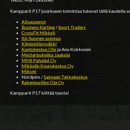
Kampparit P17 joukkueen toimintaa tukevat tällä kaudella se
Aitoasunnot
Business Karting
/
Sport Trailers
CrossFit Mikkeli
Itä-Suomen asennus
Kiinteistöpysäkki
Kuntokeskus Ote
ja Anu Kokkonen
Mestaripuhallus Jaakola
MHS Palvelut Oy
Mikkelin Kourukeskus Oy
Mikvet
Nordpeis /
Saimaan Takkakeskus
Rakennusliike Ola Oy
Kampparit P17 kiittää tuesta!