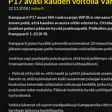
P17 avasi kauden voitolla V
22.11.2018
|
Juniorit
Kampparit P17 avasi SM-runkosarjan WP35:n vieraana Va
ennen peliä, että kauden avausta oltiin odotettu. Ottelu
joukkue pelasi pääosin hyvää joukkuepeliä. Pelikellon p
Kampparit 1-22 (0-9).
Kampparit pelasi hyvällä sykkeellä ensimmäiset 20 minuuttia,
jälkeen nopeampaan peliin tottununeiden mikkeliläisten pelit
Joukkue sopi puoliajalla pukukopissa, että hyvä pelitempo säil
treenaamiseen. Siinä joukkue onnistui kohtuuullisesti.
– Pelissä oli hyvää se, että maalit ja syötöt jakautuivat useamm
Samoin se, että hyökkäykset kulki useamman pelaajan kautta.
houkuttaa tekemään sellaisiakin ratkaisuja kentällä, jotka ei 
joukkueen edun mukaista. Pääosin kuitenkin hyvää syöttöpel
tyytyväisenä.
Vaikka lukemat oli suuret maalipaikkoja Kamppareilla riitti m
tarvitaan jatkossa huolellisuutta.