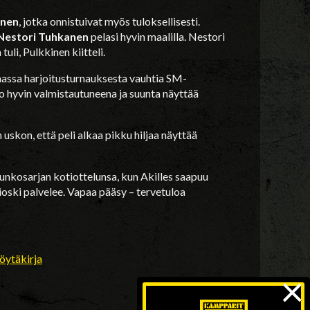
inen
, jotka onnistuivat myös tuloksellisesti.
Nestori Tuhkanen
pelasi hyvin maalilla. Nestori
tuli, Pulkkinen kiitteli.
aassa harjoitusturnauksesta vauhtia SM-
 hyvin valmistautuneena ja suunta näyttää
uskon, että peli alkaa pikku hiljaa näyttää
kosarjan kotiottelunsa, kun Akilles saapuu
oski palvelee. Vapaa pääsy – tervetuloa
öytäkirja
×