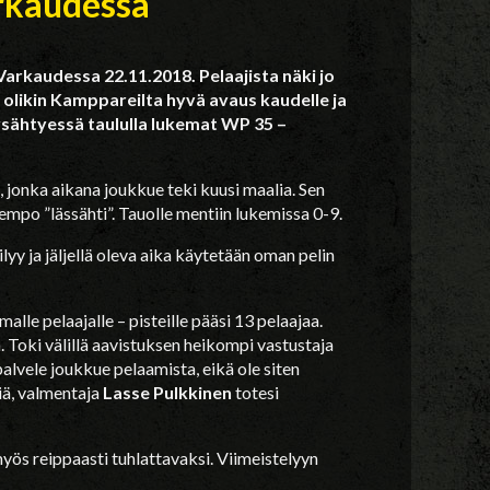
arkaudessa
rkaudessa 22.11.2018. Pelaajista näki jo
 olikin Kamppareilta hyvä avaus kaudelle ja
ysähtyessä taululla lukemat WP 35 –
 jonka aikana joukkue teki kuusi maalia. Sen
empo ”lässähti”. Tauolle mentiin lukemissa 0-9.
yy ja jäljellä oleva aika käytetään oman pelin
alle pelaajalle – pisteille pääsi 13 pelaajaa.
 Toki välillä aavistuksen heikompi vastustaja
palvele joukkue pelaamista, eikä ole siten
iä, valmentaja
Lasse Pulkkinen
totesi
yös reippaasti tuhlattavaksi. Viimeistelyyn