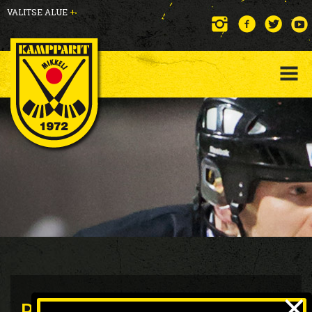
VALITSE ALUE
+
×
P15 Kampparit aloitti Gemini-