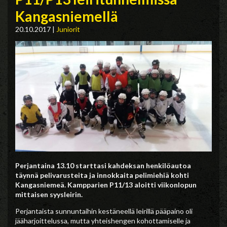
Kangasniemellä
20.10.2017
|
Juniorit
Perjantaina 13.10 starttasi kahdeksan henkilöautoa
täynnä pelivarusteita ja innokkaita pelimiehiä kohti
Kangasniemeä. Kampparien P11/13 aloitti viikonlopun
mittaisen syysleirin.
Perjantaista sunnuntaihin kestäneellä leirillä pääpaino oli
jääharjoittelussa, mutta yhteishengen kohottamiselle ja