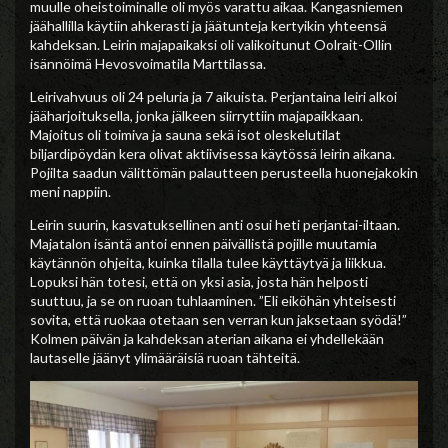
muulle oheistoiminalle oli myös varattu aikaa. Kangasniemen
jäähallilla käytiin ahkerasti ja jäätunteja kertyikin yhteensä
kahdeksan. Leirin majapaikaksi oli valikoitunut Oolrait-Ollin
isännöimä Hevosvoimatila Marttilassa.
Leirivahvuus oli 24 peluria ja 7 aikuista. Perjantaina leiri alkoi
jääharjoituksella, jonka jälkeen siirryttiin majapaikkaan.
Majoitus oli toimiva ja sauna sekä isot oleskelutilat
biljardipöydän kera olivat aktiivisessa käytössä leirin aikana.
Pojilta saadun välittömän palautteen perusteella huonejakokin
meni nappiin.
Leirin suurin, kasvatuksellinen anti osui heti perjantai-iltaan.
Majatalon isäntä antoi ennen päivällistä pojille muutamia
käytännön ohjeita, kuinka tilalla tulee käyttäytyä ja liikkua.
Lopuksi hän totesi, että on yksi asia, josta hän helposti
suuttuu, ja se on ruoan tuhlaaminen. ”Eli eiköhän yhteisesti
sovita, että ruokaa otetaan sen verran kun jaksetaan syödä!”
Kolmen päivän ja kahdeksan aterian aikana ei yhdellekään
lautaselle jäänyt ylimääräisiä ruoan tähteitä.