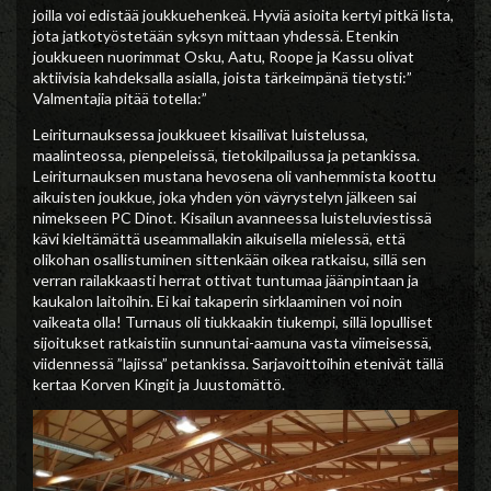
joilla voi edistää joukkuehenkeä. Hyviä asioita kertyi pitkä lista,
jota jatkotyöstetään syksyn mittaan yhdessä. Etenkin
joukkueen nuorimmat Osku, Aatu, Roope ja Kassu olivat
aktiivisia kahdeksalla asialla, joista tärkeimpänä tietysti:”
Valmentajia pitää totella:”
Leiriturnauksessa joukkueet kisailivat luistelussa,
maalinteossa, pienpeleissä, tietokilpailussa ja petankissa.
Leiriturnauksen mustana hevosena oli vanhemmista koottu
aikuisten joukkue, joka yhden yön väyrystelyn jälkeen sai
nimekseen PC Dinot. Kisailun avanneessa luisteluviestissä
kävi kieltämättä useammallakin aikuisella mielessä, että
olikohan osallistuminen sittenkään oikea ratkaisu, sillä sen
verran railakkaasti herrat ottivat tuntumaa jäänpintaan ja
kaukalon laitoihin. Ei kai takaperin sirklaaminen voi noin
vaikeata olla! Turnaus oli tiukkaakin tiukempi, sillä lopulliset
sijoitukset ratkaistiin sunnuntai-aamuna vasta viimeisessä,
viidennessä ”lajissa” petankissa. Sarjavoittoihin etenivät tällä
kertaa Korven Kingit ja Juustomättö.