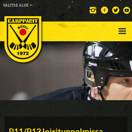
VALITSE ALUE
+
P11/P13 leiritunnelmissa