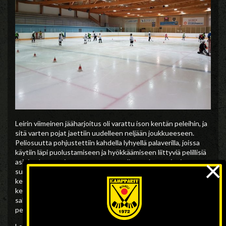
Leirin viimeinen jääharjoitus oli varattu ison kentän peleihin, ja
sitä varten pojat jaettiin uudelleen neljään joukkueeseen.
Peliosuutta pohjustettiin kahdella lyhyellä palaverilla, joissa
käytiin läpi puolustamiseen ja hyökkäämiseen liittyviä pelillisiä
×
asioita. Lauantaina vetovastuussa olivat valmentajat ja
sunnuntaina ennen harjoitusta joukkueet kokoontuivat vielä
keskenään kapteeniensa johdolla yhdessä keskustelemaan ja
kertaamaan lauantaina läpikäytyjä asioita. Valmentajien
salakuuntelun perusteella joukkueissa todella käytiin läpi
pelillisiäkin asioita.