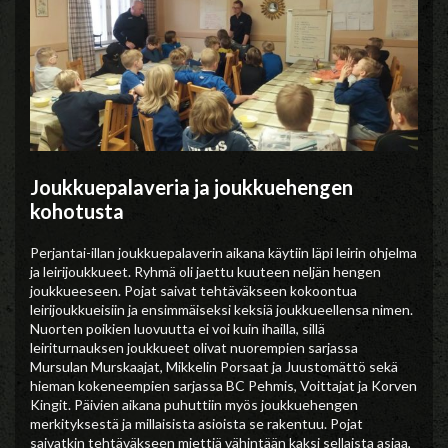
Joukkuepalaveria ja joukkuehengen
kohotusta
Perjantai-illan joukkuepalaverin aikana käytiin läpi leirin ohjelma
ja leirijoukkueet. Ryhmä oli jaettu kuuteen neljän hengen
joukkueeseen. Pojat saivat tehtäväkseen kokoontua
leirijoukkueisiin ja ensimmäiseksi keksiä joukkueellensa nimen.
Nuorten poikien luovuutta ei voi kuin ihailla, sillä
leiriturnauksen joukkueet olivat nuorempien sarjassa
Mursulan Murskaajat, Mikkelin Porsaat ja Juustomättö sekä
hieman kokeneempien sarjassa BC Pehmis, Voittajat ja Korven
Kingit. Päivien aikana puhuttiin myös joukkuehengen
merkityksestä ja millaisista asioista se rakentuu. Pojat
saivatkin tehtäväkseen miettiä vähintään kaksi sellaista asiaa,