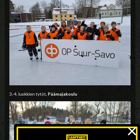
3.-4. luokkien tytöt,
Päämajakoulu
×