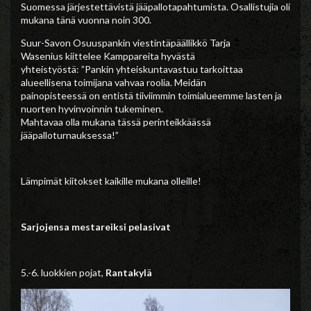
Suomessa järjestettävistä jääpallotapahtumista. Osallistujia oli
mukana tänä vuonna noin 300.
Suur-Savon Osuuspankin viestintäpäällikkö Tarja
Wasenius kiittelee Kamppareita hyvästä
yhteistyöstä: ”Pankin yhteiskuntavastuu tarkoittaa
alueellisena toimijana vahvaa roolia. Meidän
painopisteessä on entistä tiiviimmin toimialueemme lasten ja
nuorten hyvinvoinnin tukeminen.
Mahtavaa olla mukana tässä perinteikkäässä
jääpalloturnauksessa!”
Lämpimät kiitokset kaikille mukana olleille!
Sarjojensa mestareiksi pelasivat
5.-6. luokkien pojat,
Rantakylä