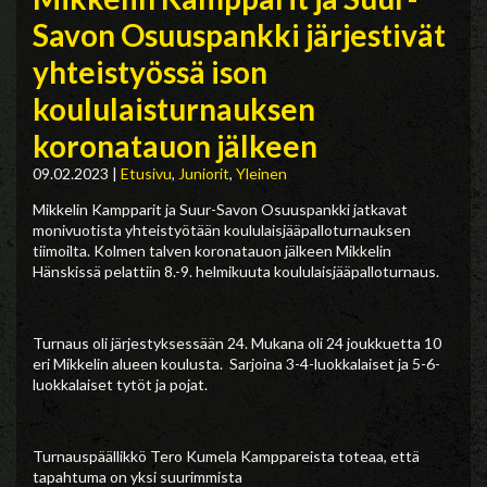
Savon Osuuspankki järjestivät
yhteistyössä ison
koululaisturnauksen
koronatauon jälkeen
09.02.2023
|
Etusivu
,
Juniorit
,
Yleinen
Mikkelin Kampparit ja Suur-Savon Osuuspankki jatkavat
monivuotista yhteistyötään koululaisjääpalloturnauksen
tiimoilta. Kolmen talven koronatauon jälkeen Mikkelin
Hänskissä pelattiin 8.-9. helmikuuta koululaisjääpalloturnaus.
Turnaus oli järjestyksessään 24. Mukana oli 24 joukkuetta 10
eri Mikkelin alueen koulusta. Sarjoina 3-4-luokkalaiset ja 5-6-
luokkalaiset tytöt ja pojat.
Turnauspäällikkö Tero Kumela Kamppareista toteaa, että
tapahtuma on yksi suurimmista