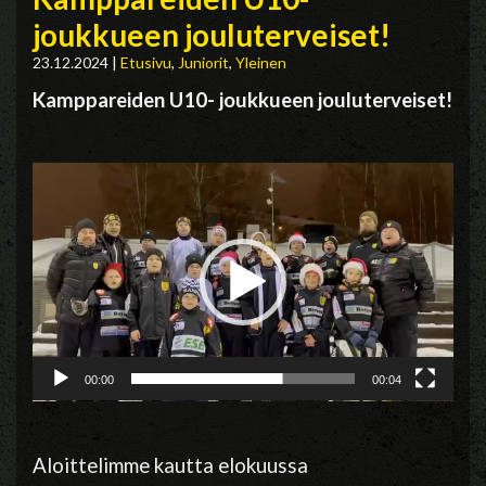
joukkueen jouluterveiset!
23.12.2024
|
Etusivu
,
Juniorit
,
Yleinen
Kamppareiden U10- joukkueen jouluterveiset!
Videotoistin
00:00
00:04
Aloittelimme kautta elokuussa