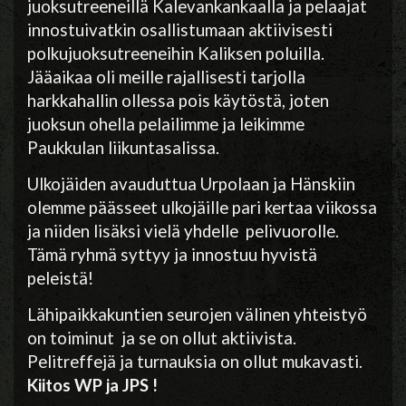
juoksutreeneillä Kalevankankaalla ja pelaajat
innostuivatkin osallistumaan aktiivisesti
polkujuoksutreeneihin Kaliksen poluilla.
Jääaikaa oli meille rajallisesti tarjolla
harkkahallin ollessa pois käytöstä, joten
juoksun ohella pelailimme ja leikimme
Paukkulan liikuntasalissa.
Ulkojäiden avauduttua Urpolaan ja Hänskiin
olemme päässeet ulkojäille pari kertaa viikossa
ja niiden lisäksi vielä yhdelle pelivuorolle.
Tämä ryhmä syttyy ja innostuu hyvistä
peleistä!
Lähipaikkakuntien seurojen välinen yhteistyö
on toiminut ja se on ollut aktiivista.
Pelitreffejä ja turnauksia on ollut mukavasti.
Kiitos WP ja JPS !