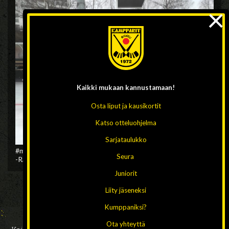
×
Kaikki mukaan
kannustamaan!
Osta liput ja kausikortit
Katso otteluohjelma
Sarjataulukko
#mustatuntuusydämessä #kampparit #kampparijuniorit
Seura
-Raita-
Juniorit
Liity jäseneksi
Kumppaniksi?
Ota yhteyttä