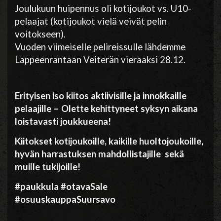
Joulukuun huipennus oli kotijoukot vs. U10-
pelaajat (kotijoukot vielä veivät pelin
voitokseen).
Vuoden viimeiselle pelireissulle lähdemme
Lappeenrantaan Veiterän vieraaksi 28.12.
Erityisen iso kiitos aktiivisille ja innokkaille
pelaajille – Olette kehittyneet syksyn aikana
loistavasti joukkueena!
Kiitokset kotijoukoille, kaikille huoltojoukoille,
hyvän harrastuksen mahdollistajille sekä
muille tukijoille!
#paukkula #otavaSale
#osuuskauppaSuursavo