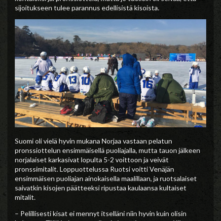
sijoitukseen tulee parannus edellisistä kisoista.
Suomi oli vielä hyvin mukana Norjaa vastaan pelatun
pronssiottelun ensimmäisellä puoliajalla, mutta tauon jälkeen
norjalaiset karkasivat lopulta 5-2 voittoon ja veivät
pronssimitalit. Loppuottelussa Ruotsi voitti Venäjän
ensimmäisen puoliajan ainokaisella maalillaan, ja ruotsalaiset
saivatkin kisojen päätteeksi ripustaa kaulaansa kultaiset
mitalit.
– Pelillisesti kisat ei mennyt itselläni niin hyvin kuin olisin