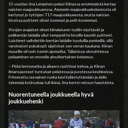
15-vuotias Iina Lempinen pelasi Kiinassa ensimmäistä kertaa
naisten maajoukkueessa. Aiemmin maajoukkuekokemusta oli
kertynyt jo tyttöjen T17-maajuokkueesta, mutta naisten
kisoissa puitteet olivat isommat ja pelit kovemmat.
Kisojen avajaiset olivat kiinalaiseen tyyliin näyttävät ja
pelikentän laidalla ollut temppeli loi kisoille kauniit puitteet.
Luistimet vaihdettiin kentän laidalle tuoduilla penkeillä, sillä
varsinaiset pukukopit sijaitsivat sen verran kaukana. Kiinan
muurille oli noin tunnin ajomatka. Tällaisissa olosuhteissa
pelaaminen on monelle ainutkertainen kokemus.
– Pitkä lentomatka ja aikaero rasittivat kehoa, ja Kiinan
ilmansaasteet tuntuivat pelatessa ja juostessa keuhkoissa.
Friteerattu rasvainen ruoka kävi kyllästyttämään ja äidin
tekemää kotiruokaa tuli ikävä, Iina kertoi reissun haasteista.
Nuorentuneella joukkueella hyvä
joukkuehenki