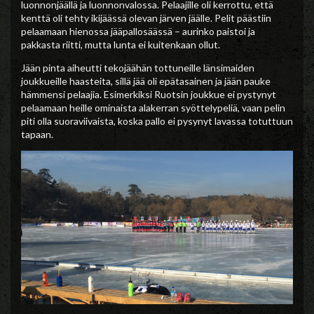
luonnonjäällä ja luonnonvalossa. Pelaajille oli kerrottu, että
kenttä oli tehty ikijäässä olevan järven jäälle. Pelit päästiin
pelaamaan hienossa jääpallosäässä – aurinko paistoi ja
pakkasta riitti, mutta lunta ei kuitenkaan ollut.
Jään pinta aiheutti tekojäähän tottuneille länsimaiden
joukkueille haasteita, sillä jää oli epätasainen ja jään pauke
hämmensi pelaajia. Esimerkiksi Ruotsin joukkue ei pystynyt
pelaamaan heille ominaista alakerran syöttelypeliä, vaan pelin
piti olla suoraviivaista, koska pallo ei pysynyt lavassa totuttuun
tapaan.