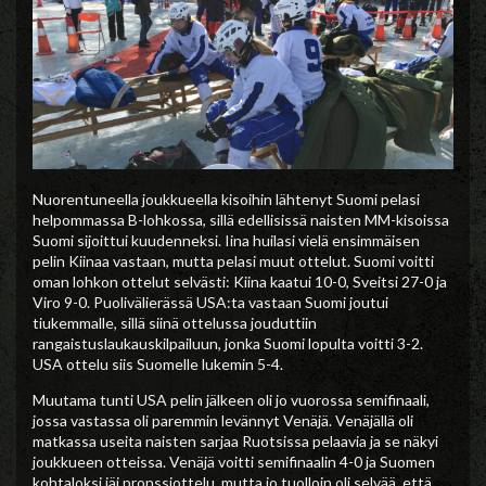
Nuorentuneella joukkueella kisoihin lähtenyt Suomi pelasi
helpommassa B-lohkossa, sillä edellisissä naisten MM-kisoissa
Suomi sijoittui kuudenneksi. Iina huilasi vielä ensimmäisen
pelin Kiinaa vastaan, mutta pelasi muut ottelut. Suomi voitti
oman lohkon ottelut selvästi: Kiina kaatui 10-0, Sveitsi 27-0 ja
Viro 9-0. Puolivälierässä USA:ta vastaan Suomi joutui
tiukemmalle, sillä siinä ottelussa jouduttiin
rangaistuslaukauskilpailuun, jonka Suomi lopulta voitti 3-2.
USA ottelu siis Suomelle lukemin 5-4.
Muutama tunti USA pelin jälkeen oli jo vuorossa semifinaali,
jossa vastassa oli paremmin levännyt Venäjä. Venäjällä oli
matkassa useita naisten sarjaa Ruotsissa pelaavia ja se näkyi
joukkueen otteissa. Venäjä voitti semifinaalin 4-0 ja Suomen
kohtaloksi jäi pronssiottelu, mutta jo tuolloin oli selvää, että