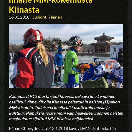
Kiinasta
16.01.2018
|
Juniorit
,
Yleinen
Kampparit P15 musta -joukkueessa pelaava Iina Lempinen
osallistui viime viikolla Kiinassa pelattuihin naisten jääpallon
MM-kisoihin. Tuliaisena Iinalla oli kosolti kokemusta ja
kulttuurielämyksiä, joista moni vain haaveilee. Suomen naisten
maajoukkue sijoittui MM-kisoissa neljänneksi.
Kiinan Chengdessa 9.-13.1.2018 käydyt MM-kisat pelattiin