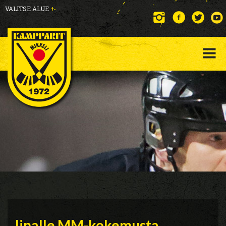
VALITSE ALUE
+
Iinalle MM-kokemusta