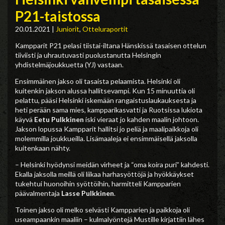
P21-taistossa
20.01.2021
|
Juniorit
,
Otteluraportit
Kampparit P21 pelasi tiistai-iltana Hänskissä tasaisen ottelun
tiiviisti ja uhrautuvasti puolustanutta Helsingin
yhdistelmäjoukkuetta (YJ) vastaan.
Ensimmäinen jakso oli tasaista pelaamista. Helsinki oli
kuitenkin jakson alussa hallitsevampi. Kun 15 minuuttia oli
pelattu, pääsi Helsinki iskemään rangaistuslaukauksesta ja
heti perään sama mies, kampparikasvatti ja Ruotsissa lukiota
käyvä
Eetu Pulkkinen
iski vieraat jo kahden maalin johtoon.
Jakson lopussa Kampparit hallitsi jo peliä ja maalipaikkoja oli
molemmilla joukkueilla. Lisämaaleja ei ensimmäisellä jaksolla
kuitenkaan nähty.
– Helsinki hyödynsi meidän virheet ja “oma koira puri” kahdesti.
Ekalla jaksolla meillä oli liikaa harhasyöttöjä ja hyökkäykset
tukehtui huonoihin syöttöihin, harmitteli Kampparien
päävalmentaja
Lasse Pulkkinen
.
Toinen jakso oli melko selvästi Kampparien ja paikkoja oli
useampaankin maaliin – kulmalyöntejä Mustille kirjattiin lähes