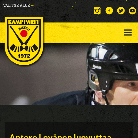
VALITSE ALUE
+
Antero Levänen luovuttaa