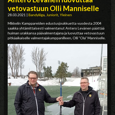
vetovastuun Olli Manniselle
28.03.2021
|
Bandyliiga
,
Juniorit
,
Yleinen
Mikkelin Kamppareiden edustusjoukkuetta vuodesta 2004
saakka yhtämittaisesti valmentanut Antero Levänen päättää
huiman urakkansa päävalmentajana ja luovuttaa vetovastuun
pitkäaikaiselle valmentajakumppanilleen, Olli ”Ola” Manniselle.