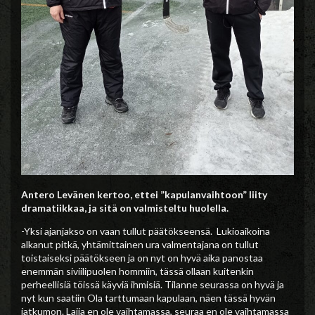
Antero Levänen kertoo, ettei ”kapulanvaihtoon” liity
dramatiikkaa, ja sitä on valmisteltu huolella.
-Yksi ajanjakso on vaan tullut päätökseensä. Lukioaikoina
alkanut pitkä, yhtämittainen ura valmentajana on tullut
toistaiseksi päätökseen ja on nyt on hyvä aika panostaa
enemmän siviilipuolen hommiin, tässä ollaan kuitenkin
perheellisiä töissä käyviä ihmisiä. Tilanne seurassa on hyvä ja
nyt kun saatiin Ola tarttumaan kapulaan, näen tässä hyvän
jatkumon. Lajia en ole vaihtamassa, seuraa en ole vaihtamassa