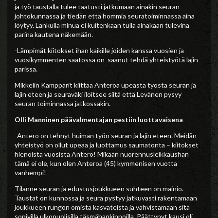
ja työ taustalla tulee taatusti jatkumaan ainakin seuran
johtokunnassa ja tiedän että hommia seuratoiminnassa aina
löytyy. Lankulla minua ei kuitenkaan tulla ainakaan tulevina
parina kautena näkemään.
-Lämpimät kiitokset ihan kaikille joiden kanssa vuosien ja
vuosikymmenten saatossa on saanut tehdä yhteistyötä lajin
parissa.
Mikkelin Kampparit kiittää Anteroa upeasta työstä seuran ja
lajin eteen ja seuraväki iloitsee siitä että Levänen pysyy
seuran toiminnassa jatkossakin.
Olli Manninen päävalmentajan pestiin luottavaisena
-Antero on tehnyt huiman työn seuran ja lajin eteen. Meidän
yhteistyö on ollut upeaa ja luottamus saumatonta – kiitokset
hienoista vuosista Antero! Mikään nuorennusleikkaushan
tämä ei ole, kun olen Anteroa (45) kymmenisen vuotta
vanhempi!
Tilanne seuran ja edustusjoukkueen suhteen on mainio.
Taustat on kunnossa ja seura pystyy jatkuvasti rakentamaan
joukkueen rungon omista kasvateista ja vahvistamaan sitä
sopivilla ulkopuolisilla täsmähankinnoilla. Päättynyt kausi oli