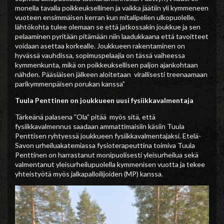
monella tavalla poikkeuksellinen ja vaikka jäätiin yli kymmeneen
vuoteen ensimmäisen kerran kun mitalipelien ulkopuolelle,
lähtökohta tulee olemaan se että jatkossakin joukkue ja sen
pelaaminen pyritään pitämään niin laadukkaana että tavoitteet
voidaan asettaa korkealle. Joukkueen rakentaminen on
hyvässä vauhdissa, sopimuspelaajia on tässä vaiheessa
kymmenkunta, mikä on poikkeuksellisen paljon ajankohtaan
nähden. Pääsiäisen jälkeen aloitetaan virallisesti treenaamaan
parikymmenpäisen porukan kanssa”
Tuula Penttinen on joukkueen uusi fysiikkavalmentaja
Tärkeänä palasena ”Ola” pitää myös sitä, että
fysiikkavalmennus saadaan ammattimaisiin käsiin Tuula
Penttisen ryhtyessä joukkueen fysiikkavalmentajaksi. Etelä-
Savon urheiluakatemiassa fysioterapeuttina toimiva Tuula
Penttinen on harrastanut monipuolisesti yleisurheilua sekä
valmentanut yleisurheilupuolella kymmenisen vuotta ja tekee
yhteistyötä myös jalkapalloilijoiden (MP) kanssa.