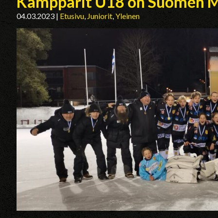
Kampparit U18 on Suomen M
04.03.2023
|
Etusivu
,
Juniorit
,
Yleinen