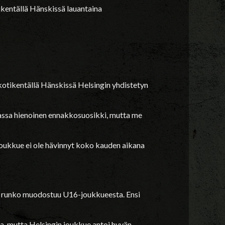
kentällä Hänskissä lauantaina
kotikentällä Hänskissä Helsingin yhdistetyn
 asiassa hienoinen ennakkosuosikki, mutta me
joukkue ei ole hävinnyt koko kauden aikana
en runko muodostuu U16-joukkueesta. Ensi
a, mutta Helsingin joukkue antoi hyvän