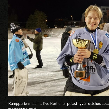
Kampparien maalilla Iivo Korhonen pelasi hyvän ottelun. Lauan
mestaruuspyttyä.