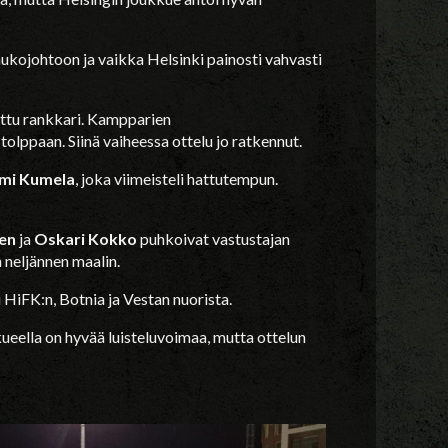
ukojohtoon ja vaikka Helsinki painosti vahvasti
mittu rankkari. Kampparien
 tolppaan. Siinä vaiheessa ottelu jo ratkennut.
ami Kumela
, joka viimeisteli hattutempun.
en
ja
Oskari Kokko
puhkoivat vastustajan
 neljännen maalin.
 HiFK:n, Botnia ja Vestan nuorista.
kueella on hyvää luisteluvoimaa, mutta ottelun