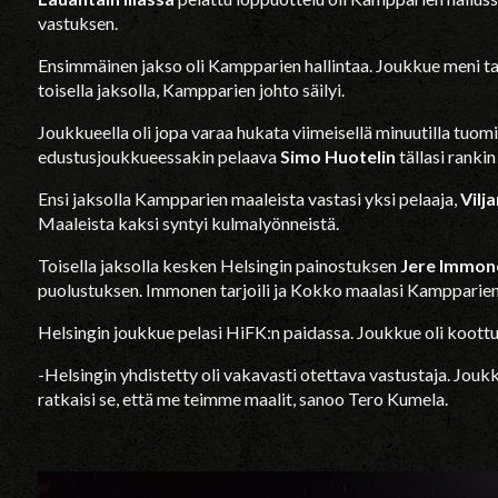
vastuksen.
Ensimmäinen jakso oli Kampparien hallintaa. Joukkue meni ta
toisella jaksolla, Kampparien johto säilyi.
Joukkueella oli jopa varaa hukata viimeisellä minuutilla tuo
edustusjoukkueessakin pelaava
Simo Huotelin
tällasi rankin
Ensi jaksolla Kampparien maaleista vastasi yksi pelaaja,
Vilj
Maaleista kaksi syntyi kulmalyönneistä.
Toisella jaksolla kesken Helsingin painostuksen
Jere Immon
puolustuksen. Immonen tarjoili ja Kokko maalasi Kampparien
Helsingin joukkue pelasi HiFK:n paidassa. Joukkue oli koottu
-Helsingin yhdistetty oli vakavasti otettava vastustaja. Jouk
ratkaisi se, että me teimme maalit, sanoo Tero Kumela.