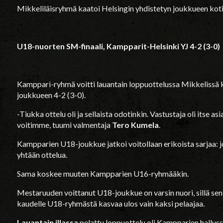
Mikkeliläisryhmä kaatoi Helsingin yhdistetyn joukkueen koti
U18-nuorten SM-finaali, Kampparit-Helsinki YJ 4-2 (3-0)
Kamppari-ryhmä voitti lauantain loppuottelussa Mikkelissä 
joukkueen 4-2 (3-0).
-Tiukka ottelu oli ja sellaista odotinkin. Vastustaja oli itse
voitimme, tuumi valmentaja
Tero Kumela
.
Kampparien U18-joukkue jatkoi voitollaan erikoista sarjaa: 
yhtään ottelua.
Sama koskee muuten Kampparien U16-ryhmääkin.
Mestaruuden voittanut U18-joukkue on varsin nuori, sillä s
kaudelle U18-ryhmästä kasvaa ulos vain kaksi pelaajaa.
Lauantain illassa
pelattu loppuottelu oli Kampparien halluss