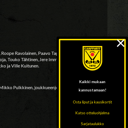
×
, Roope Ravolainen, Paavo Tapio, Simo Huotelin,
oja, Touko Tähtinen, Jere Immonen, Veeti
o ja Ville Kuitunen.
Kaikki mukaan
Mikko Pulkkinen, joukkueenjohto Lauri
kannustamaan!
Osta liput ja kausikortit
Katso otteluohjelma
Sarjataulukko