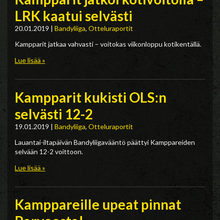
LRK kaatui selvästi
20.01.2019
|
Bandyliiga
,
Otteluraportit
Kampparit jatkaa vahvasti – voitokas viikonloppu kotikentällä.
Lue lisää »
Kampparit kukisti OLS:n
selvästi 12-2
19.01.2019
|
Bandyliiga
,
Otteluraportit
Lauantai-iltapäivän Bandyliigavääntö päättyi Kamppareiden
selvään 12-2 voittoon.
Lue lisää »
Kamppareille upeat pinnat