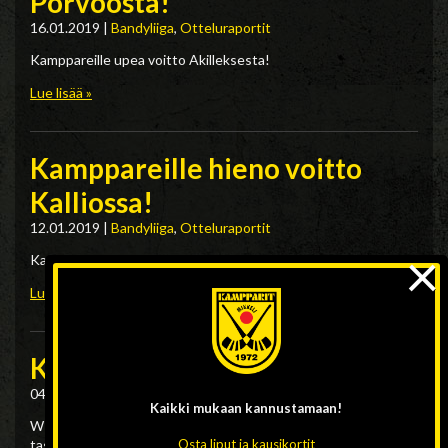
Porvoosta!
16.01.2019
|
Bandyliiga
,
Otteluraportit
Kamppareille upea voitto Akilleksesta!
Lue lisää »
Kamppareille hieno voitto
Kalliossa!
12.01.2019
|
Bandyliiga
,
Otteluraportit
×
Kampparit kukisti HIFK:n Helsingissä
Lue lisää »
Kampparit ja WP pistejakoon
04.01.2019
|
Bandyliiga
,
Otteluraportit
Kaikki mukaan
kannustamaan!
WP ja Kampparit pelasivat perjantai-iltana Varkaudessa
tasaisen kamppailun joka päättyi pistejakoon.
Osta liput ja kausikortit