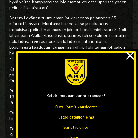
hyvä voitto Kamppareista. Molemmat vei otteluparissa yhden
pelin, eli tasaista on”.
Antero Levänen tuumi oman joukkueensa pelanneen 85
minuuttia hyvin. ”Muutama huono jakso ja nukahdus
ratkaisivat pelin. Ensimmäisen jakson lopulla mielestäni 3-1 oli
lähempänä Akilles-tasoitusta, kunnes tuli se kolmen minuutin
nukahdus, ja vieras nousikin kahden maalin johtoon.
×
Lopullisesti kaaduttiin tänään jäähyihin. Toki tänään oli paljon
hyvääkin meidän pelissä ja ilman omia virheitä tulos oli voinut
olla toinen”
Kampparit matkaa viikonloppuna runkosarjan päättäviin
pohjoisen peleihin ja pelaa lauantaina Torniossa ja sunnuntaina
Oulussa.
Pudotuspelit käynnistyvät Mikkelissä ensi viikon keskiviikkona
Kaikki mukaan
kannustamaan!
13.2. kello 18.30 jolloin käynnistyvät puolivälierät.
Puolivälieräparit selviävät sunnuntain pelien jälkeen.
Osta liput ja kausikortit
Otteluisäntä Länsi-Savo palkitsi illan parhaina pelaajina Esko
Katso otteluohjelma
Liukkosen (Kampparit) ja kokeneen Sami Laakkosen (Akilles).
Sarjataulukko
Teksti: Lauri Tikanoja
Kuvat: Sari Laanterä
Seura