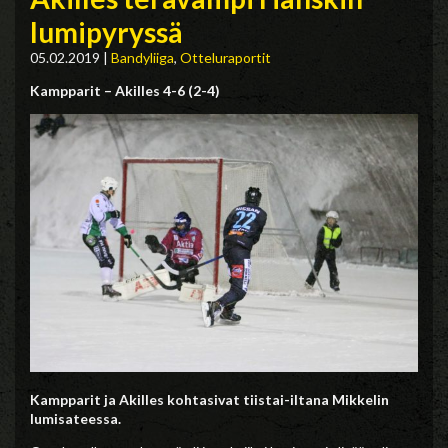
lumipyryssä
05.02.2019
|
Bandyliiga
,
Otteluraportit
Kampparit – Akilles 4-6 (2-4)
Kampparit ja Akilles kohtasivat tiistai-iltana Mikkelin
lumisateessa.