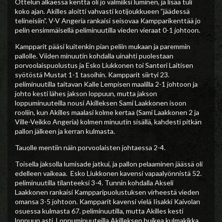
Ottelun alkaessa kenttä oli jo valmiiksi luminen, ja lisää tuli
koko ajan. Akilles aloitti vahvasti kotijoukkueen ”jäädessä
telineisiin”. V-V Angeria rankaisi seisovaa Kampparikenttää jo
pelin ensimmäisellä peliminuutilla vieden vieraat 0-1 johtoon.
Kampparit pääsi kuitenkin pian peliin mukaan ja paremmin
pallolle. Viiden minuutin kohdalla uinahti puolestaan
porvoolaispuolustus ja Esko Liukkonen toi Santeri Laitisen
syötöstä Mustat 1-1 tasoihin. Kampparit siirtyi 23.
peliminuutilla taitavan Kalle Lempisen maalilla 2-1 johtoon ja
johto kesti lähes jakson loppuun, mutta jakson
loppuminuuteilla nousi Akilleksen Sami Laakkonen isoon
rooliin, kun Akilles maalasi kolme kertaa (Sami Laakkonen 2 ja
Ville-Veikko Angeria) kolmen minuutin sisällä, kahdesti pitkän
pallon jälkeen ja kerran kulmasta.
Tauolle mentiin näin porvoolaisten johtaessa 2-4.
Toisella jaksolla lumisade jatkui, ja pallon pelaaminen jäässä oli
edelleen vaikeaa. Esko Liukkonen kavensi vapaalyönnistä 52.
peliminuutilla tilanteeksi 3-4. Tunnin kohdalla Akseli
Laakkonen rankaisi Kampparipuolustuksen virheestä vieden
omansa 3-5 johtoon. Kampparit kavensi vielä Iisakki Kaivolan
osuessa kulmasta 67. peliminuutilla, mutta Akilles kesti
loppuun asti. Loppuminuuteilla Akilleksen huikea kulmakikka