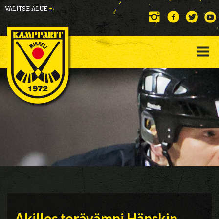
VALITSE ALUE
+
Akilles terävämpi Hänskin