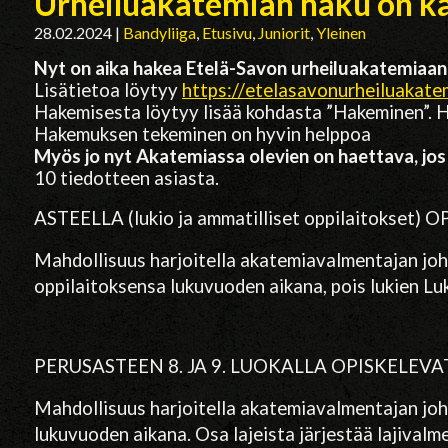
Urheiluakatemian haku on k
28.02.2024
|
Bandyliiga
,
Etusivu
,
Juniorit
,
Yleinen
Nyt on aika hakea Etelä-Savon urheiluakatemiaan
Lisätietoa löytyy
https://
etelasavonurheiluakatem
Hakemisesta löytyy lisää kohdasta ”Hakeminen”. 
Hakemuksen tekeminen on hyvin helppoa
Myös jo nyt Akatemiassa olevien on haettava, jos
10 tiedotteen asiasta.
ASTEELLA (lukio ja ammatilliset oppilaitokset)
Mahdollisuus harjoitella akatemiavalmentajan johd
oppilaitoksensa lukuvuoden aikana, pois lukien Lu
PERUSASTEEN 8. JA 9. LUOKALLA OPISKELEVA
Mahdollisuus harjoitella akatemiavalmentajan johd
lukuvuoden aikana. Osa lajeista järjestää lajival