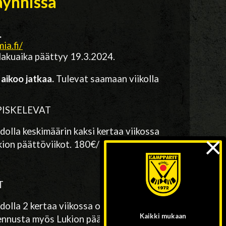
äynnissä
.
ia.fi/
Hakuaika päättyy 19.3.2024.
 aikoo jatkaa.
Tulevat saamaan viikolla
 OPISKELEVAT
olla keskimäärin kaksi kertaa viikossa
×
kion päättöviikot. 180€/lukuvuosi
T
olla 2 kertaa viikossa oppilaitoksensa
Kaikki mukaan
mennusta myös Lukion päättöviikkojen