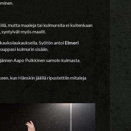
uminen.
illä, mutta maaleja tai kulmureita ei kuitenkaan
, syntyivät myös maalit.
ä kaukolaukauksella. Syötön antoi
Elmeri
 suuppasi kulmurin sisään.
ljännen Aapo Pulkkinen samoin kulmasta.
keen, kun Hänskin jäällä ripustettiin mitaleja