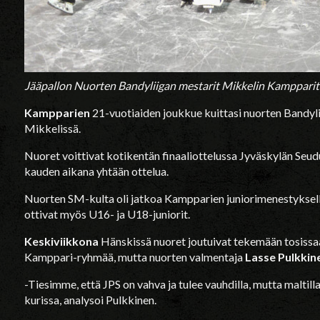
Jääpallon Nuorten Bandyliigan mestarit Mikkelin Kampparit
Kampparien
21-vuotiaiden joukkue kuittasi nuorten Bandy
Mikkelissä.
Nuoret voittivat kotikentän finaaliottelussa Jyväskylän Seud
kauden aikana yhtään ottelua.
Nuorten SM-kulta oli jatkoa Kampparien juniorimenestyksell
ottivat myös U16- ja U18-juniorit.
Keskiviikkona
Hänskissä nuoret joutuivat tekemään tosissaan
Kamppari-ryhmää, mutta nuorten valmentaja
Lasse Pulkkin
-Tiesimme, että JPS on vahva ja tulee vauhdilla, mutta maltill
kurissa, analysoi Pulkkinen.