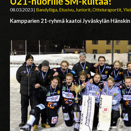
U21-nuorille SM-kultaa!
08.03.2023
|
Bandyliiga
,
Etusivu
,
Juniorit
,
Otteluraportit
,
Yle
Kampparien 21-ryhmä kaatoi Jyväskylän Hänskin 