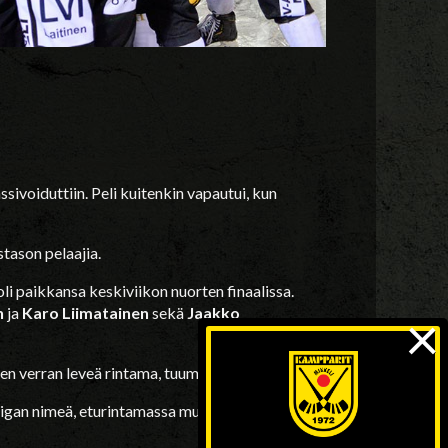
ssivoiduttiin. Peli kuitenkin vapautui, kun
tason pelaajia.
li paikkansa keskiviikon nuorten finaalissa.
×
n
ja
Karo Liimatainen
sekä
Jaakko
en verran leveä rintama, tuumi Pulkkinen.
iigan nimeä, eturintamassa muun