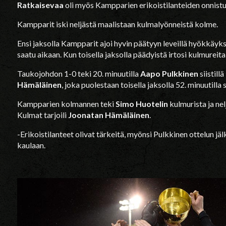
Ratkaisevaa
oli myös Kampparien erikoistilanteiden onnist
Kampparit iski neljästä maalistaan kulmalyönneistä kolme.
Ensi jaksolla Kampparit ajoi hyvin päätyyn leveillä hyökkäyks
saatu aikaan. Kun toisella jaksolla päädyistä irtosi kulmureita
Taukojohdon 1-0 teki 20. minuutilla
Aapo Pulkkinen
siistill
Hämäläinen
, joka puolestaan toisella jaksolla 52. minuutilla
Kampparien kolmannen teki
Simo Huotelin
kulmurista ja ne
Kulmat tarjoili
Joonatan Hämäläinen
.
-Erikoistilanteet olivat tärkeitä, myönsi Pulkkinen ottelun jäl
kaulaan.