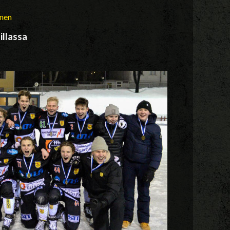
inen
illassa