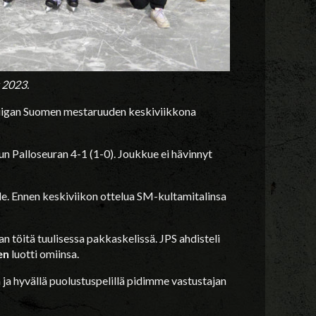
 2023.
liigan Suomen mestaruuden keskiviikkona
un Palloseuran 4-1 (1-0). Joukkue ei hävinnyt
e. Ennen keskiviikon ottelua SM-kultamitalinsa
 töitä tuulisessa pakkaskelissä. JPS ahdisteli
en
luotti omiinsa.
a ja hyvällä puolustuspelillä pidimme vastustajan