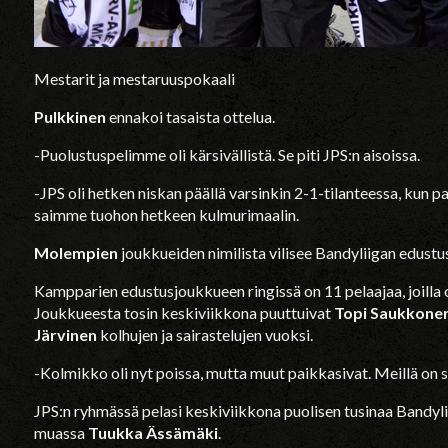
Mestarit ja mestaruuspokaali
Pulkkinen
ennakoi tasaista ottelua.
-Puolustuspelimme oli kärsivällistä. Se piti JPS:n aisoissa.
-JPS oli hetken niskan päällä varsinkin 2-1-tilanteessa, kun pa
saimme tuohon hetkeen kulmurimaalin.
Molempien
joukkueiden nimilista vilisee Bandyliigan edustus
Kampparien edustusjoukkueen ringissä on 11 pelaajaa, joilla o
Joukkueesta tosin keskiviikkona puuttuivat
Topi Saukkone
Järvinen
kolhujen ja sairastelujen vuoksi.
-Kolmikko oli nyt poissa, mutta muut paikkasivat. Meillä on s
JPS:n ryhmässä pelasi keskiviikkona puolisen tusinaa Bandyl
muassa
Tuukka Ässämäki
.