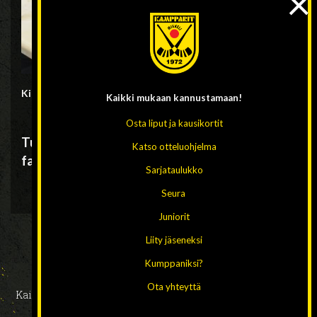
×
Kirjan hinta 40€.
Kaikki mukaan
kannustamaan!
Osta liput ja kausikortit
Tuotteet myynnissä myös finaalin
Katso otteluohjelma
fanibussissa/-busseissa!
Sarjataulukko
Seura
Juniorit
Liity jäseneksi
Kumppaniksi?
Ota yhteyttä
Kaikki oikeudet pidätetään 2026 // Design ja toteutus:
HAAJA