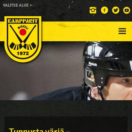
VALITSE ALUE
+
Tunnusta väriä –