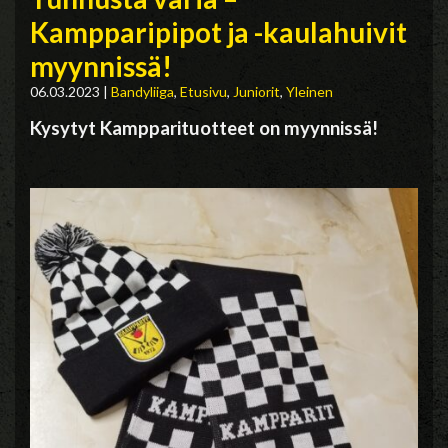
Kampparipipot ja -kaulahuivit
myynnissä!
06.03.2023
|
Bandyliiga
,
Etusivu
,
Juniorit
,
Yleinen
Kysytyt Kampparituotteet on myynnissä!