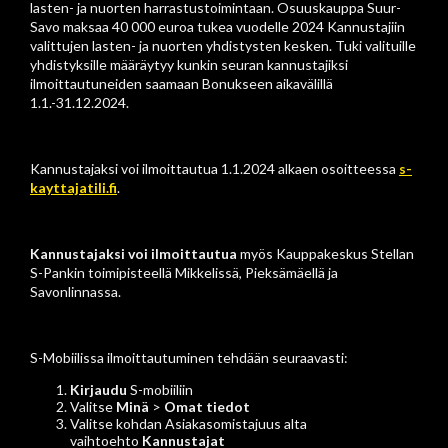
lasten- ja nuorten harrastustoimintaan. Osuuskauppa Suur-
Savo maksaa 40 000 euroa tukea vuodelle 2024 Kannustajiin
valittujen lasten- ja nuorten yhdistysten kesken. Tuki valituille
yhdistyksille määräytyy kunkin seuran kannustajiksi
ilmoittautuneiden saamaan Bonukseen aikavälillä
1.1.-31.12.2024.
Kannustajaksi voi ilmoittautua 1.1.2024 alkaen osoitteessa
s-
kayttajatili.fi
.
Kannustajaksi voi ilmoittautua
myös Kauppakeskus Stellan
S-Pankin toimipisteellä Mikkelissä, Pieksämäellä ja
Savonlinnassa.
S-Mobiilissa ilmoittautuminen tehdään seuraavasti:
Kirjaudu
S-mobiiliin
Valitse
Minä
>
Omat tiedot
Valitse kohdan Asiakasomistajuus alta
vaihtoehto
Kannustajat