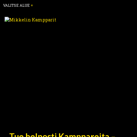
VALITSE ALUE
+
Tue helposti Kamppareita –