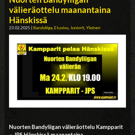
välieräottelu maanantaina
Hänskissä
23.02.2025
|
Bandyliiga
,
Etusivu
,
Juniorit
,
Yleinen
Nuorten Bandyliigan välieräottelu Kampparit
– JPS Hänskissä maanantaina