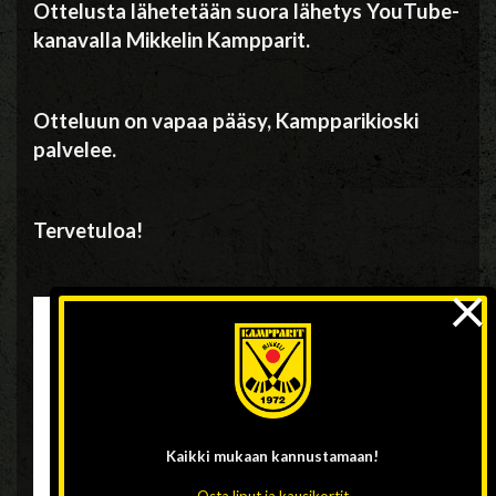
Ottelusta lähetetään suora lähetys
YouTube-
kanavalla Mikkelin Kampparit.
Otteluun on vapaa pääsy, Kampparikioski
palvelee.
Tervetuloa!
×
Kaikki mukaan
kannustamaan!