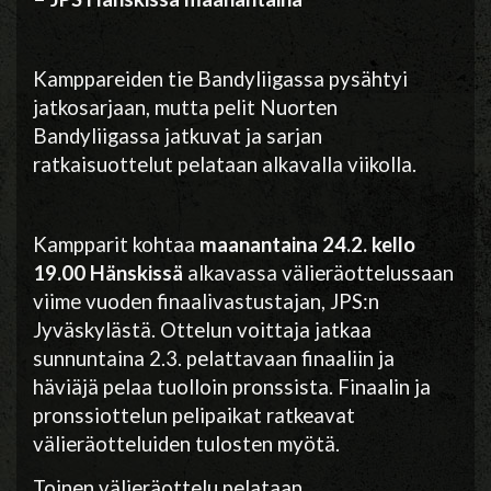
Kamppareiden tie Bandyliigassa pysähtyi
jatkosarjaan, mutta pelit Nuorten
Bandyliigassa jatkuvat ja sarjan
ratkaisuottelut pelataan alkavalla viikolla.
Kampparit kohtaa
maanantaina 24.2. kello
19.00 Hänskissä
alkavassa välieräottelussaan
viime vuoden finaalivastustajan, JPS:n
Jyväskylästä. Ottelun voittaja jatkaa
sunnuntaina 2.3. pelattavaan finaaliin ja
häviäjä pelaa tuolloin pronssista. Finaalin ja
pronssiottelun pelipaikat ratkeavat
välieräotteluiden tulosten myötä.
Toinen välieräottelu pelataan