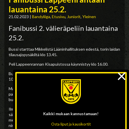
lauantaina 25.2.
21.02.2023
|
Bandyliiga
,
Etusivu
,
Juniorit
,
Yleinen
Fanibussi 2. välieräpeliin lauantaina
25.2.
Bussi starttaa Mikkelistä Lääninhallituksen edestä, torin laidan
tilausajopysäkiltä klo 13.45.
Peli Lappeenrannan Kisapuistossa käynnistyy klo 16.00.
×
Bussimatkan hinta on 20 €/hlö, eläkeläiset ja juniorit alle 16v
10€/hlö.
Maksu joko Mobile Pay:llä 50511, Mikkelin Kampparit ry:n
pankkitilille FI64 5271 0420 0569 06 tai käteisellä tasarahalla
bussiin noustessa.
Ilmoittautumiset WhatsApp-viestillä 0440 755207 tai
Kaikki mukaan
kannustamaan!
sähköpostilla
totti.raittila@icloud.com
to 23.2. klo 10.00
mennessä. Sitovaan ilmoittautumiseen lähtijän/lähtijöiden
Osta liput ja kausikortit
nimet ja puhelinnumero, mikäli ilmoittaudut sähköpostilla.