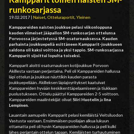
runkosarjassa
19.02.2017
|
Naiset
,
Otteluraportit
,
Yleinen
Kamppareiden naisten joukkue pelasi viikonloppuna
kauden viimeiset jääpallon SM-runkosarjan ottelunsa
Porvoossa järjestetyssä SM-osaturnauksessa. Kauden
parhainta joukkuepeliä esittäneen Kampparit-joukkueen
saldona oli kaksi voittoa ja yksi tappio. SM-runkosarjassa
Kampparit sijoittui lopulta toiseksi.
Kampparit aloitti osaturnauksen kotijoukkue Porvoon
Akillesta vastaan perjantaina. Peli oli Kamppareiden hallussa
läpi ottelun ja joukkue näyttikin kauden parasta
joukkuepeliään. Akilleksen läpiajoyritykset kaatuivat
Kamppareiden hyvään keskikenttäpelaamiseen ja tiukkaan
puolustukseen. Ottelu päättyi Kamppareiden 2-5 voittoon.
Kamppareiden maalintekijät olivat
Siiri Huotelin
ja
Iina
Lempinen
.
Lauantain aamupelin Kampparit pelasi kemiläistä Veitsiluodon
Vastusta vastaan. Ensimmäisen puoliajan alkua lukuun
ottamatta peli oli hyvin Kamppareiden hallussa ja peli kulki
lähes perjantain ottelun tapaan. Kemiläisten turhautuminen