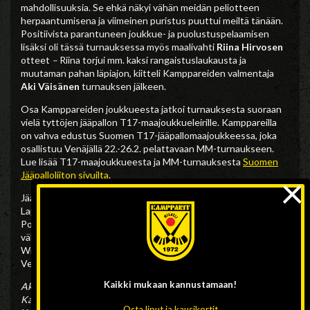
mahdollisuuksia. Se ehkä näkyi vähän meidän peliotteen
herpaantumisena ja viimeinen puristus puuttui meiltä tänään.
Positiivista parantuneen joukkue- ja puolustuspelaamisen
lisäksi oli tässä turnauksessa myös maalivahti
Riina Hirvosen
otteet
–
Riina torjui mm. kaksi rangaistuslaukausta ja
muutaman pahan läpiajon, kiitteli Kamppareiden valmentaja
Aki Väisänen
turnauksen jälkeen.
Osa Kamppareiden joukkueesta jatkoi turnauksesta suoraan
vielä tyttöjen jääpallon T17-maajoukkueleirille. Kamppareilla
on vahva edustus Suomen T17-jääpallomaajoukkeessa, joka
osallistuu Venäjällä 22.-26.2. pelattavaan MM-turnaukseen.
Lue lisää T17-maajoukkueesta ja MM-turnauksesta
Suomen
×
Jääpalloliiton sivuilta
.
Jääpallon naisten SM-lopputurnaus pelataan 11.-12.3.
Lappeenrannassa. Kampparit pelaa lauantaina 11.3. välierässä
Porvoon Akillesta vastaan ja taistelee finaalipaikasta. Toisessa
välieräparissa runkosarjassa kaikki ottelunsa voittanut
Wiipurin Sudet kohtaa runkosarjan neljänneksi jääneen
Veitsiluodon Vastuksen.
Kaikki mukaan
kannustamaan!
Akilles – Kampparit
2-5
(2-3)
Kampparit – Vastus
8-1
(1-0)
Osta liput ja kausikortit