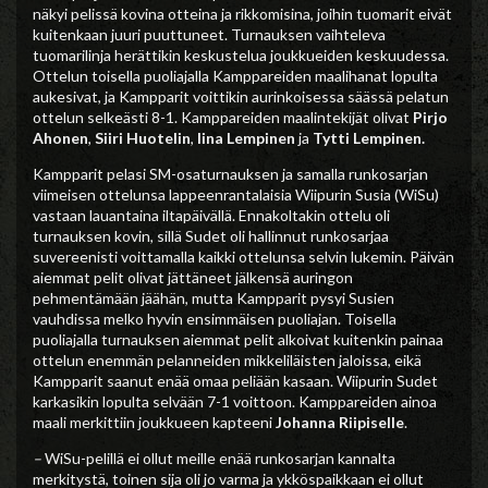
näkyi pelissä kovina otteina ja rikkomisina, joihin tuomarit eivät
kuitenkaan juuri puuttuneet. Turnauksen vaihteleva
tuomarilinja herättikin keskustelua joukkueiden keskuudessa.
Ottelun toisella puoliajalla Kamppareiden maalihanat lopulta
aukesivat, ja Kampparit voittikin aurinkoisessa säässä pelatun
ottelun selkeästi 8-1. Kamppareiden maalintekijät olivat
Pirjo
Ahonen
,
Siiri Huotelin
,
Iina Lempinen
ja
Tytti Lempinen.
Kampparit pelasi SM-osaturnauksen ja samalla runkosarjan
viimeisen ottelunsa lappeenrantalaisia Wiipurin Susia (WiSu)
vastaan lauantaina iltapäivällä. Ennakoltakin ottelu oli
turnauksen kovin, sillä Sudet oli hallinnut runkosarjaa
suvereenisti voittamalla kaikki ottelunsa selvin lukemin. Päivän
aiemmat pelit olivat jättäneet jälkensä auringon
pehmentämään jäähän, mutta Kampparit pysyi Susien
vauhdissa melko hyvin ensimmäisen puoliajan. Toisella
puoliajalla turnauksen aiemmat pelit alkoivat kuitenkin painaa
ottelun enemmän pelanneiden mikkeliläisten jaloissa, eikä
Kampparit saanut enää omaa peliään kasaan. Wiipurin Sudet
karkasikin lopulta selvään 7-1 voittoon. Kamppareiden ainoa
maali merkittiin joukkueen kapteeni
Johanna Riipiselle
.
–
WiSu-pelillä ei ollut meille enää runkosarjan kannalta
merkitystä, toinen sija oli jo varma ja ykköspaikkaan ei ollut