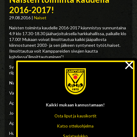
2016-2017!
29.08.2016
|
Naiset
Naisten toiminta kaudelle 2016-2017 käynnistyy sunnuntaina
4.9 klo 17.30-18.30 jääharjoituksella harkkahallissa, paikalle klo
17.00! Mukaan voivat ilmoittautua kaikki jääpallosta
kiinnostuneet 2003- ja sen jälkeen syntyneet tytöt/naiset.
Ilmoittautua voit Kamppareiden sivujen kautta
×
kohdassa”ilmoittautuminen”!
Syys-/lokakuun aikana päätetään sarjaan ilmoittautumisesta
riippuen pelaajamäärästä!
Naisten joukkueen johtoryhmä 2016-2017
Valmentaja: Aki Väisänen 050 545 6189
Apuvalmentaja: Jukka Laitinen 045 235 7833
Kaikki mukaan
kannustamaan!
Joukkueenjohtaja/GM: Vesa Rapo 040 739 6190
Osta liput ja kausikortit
Apulaisjoukkueenjohtaja: Eero Tikanoja 0440 347 777
Katso otteluohjelma
Huoltaja: Paikka avoin, ilmoittautumisia otetaan vastaan!
Sarjataulukko