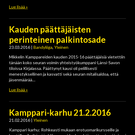
Lue lisää »
Kauden päättäjäisten
perinteinen palkintosade
23.03.2016
|
Bandyliiga
,
Yleinen
Mikkelin Kamppareiden kauden 2015-16 päättäjäisiä vietettiin
tänään koko seuran voimin yhteistyökumppani-Länsi-Savon
tiloissa Kirjalassa. Päättynyt kausi oli pelillisesti
menestyksellinen ja kasvatti sekä seuran mitalisaldoa, että
jäsenmäärää…
Lue lisää »
Kamppari-karhu 21.2.2016
21.02.2016
|
Yleinen
Kamppari-karhu: Rohkeasti mukaan erotuomarikursseille ja