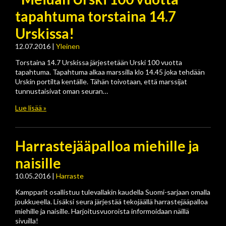
tapahtuma torstaina 14.7
Urskissa!
12.07.2016
|
Yleinen
Torstaina 14.7 Urskissa järjestetään Urski 100 vuotta
tapahtuma. Tapahtuma alkaa marssilla klo 14.45 joka tehdään
Urskin portilta kentälle. Tähän toivotaan, että marssijat
tunnustaisivat oman seuran…
Lue lisää »
Harrastejääpalloa miehille ja
naisille
10.05.2016
|
Harraste
Kampparit osallistuu tulevallakin kaudella Suomi-sarjaan omalla
joukkueella. Lisäksi seura järjestää tekojäällä harrastejääpalloa
miehille ja naisille. Harjoitusvuoroista informoidaan näillä
sivuilla!