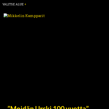
VALITSE ALUE
+
”Meidän Urski 100 vuotta”