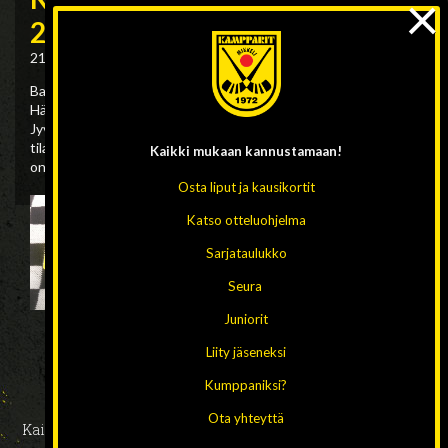
×
2017!
21.10.2016
|
Yleinen
Bandyliigan alkuun on tasan 4 viikkoa! Kampparit kohtaa
Hänskissä sarja-avauksessa pe 18.11 klo 18.30 JPS:n
Jyväskylästä. Hanki oma kausikorttisi Carlson Sportista tai
tilaamalla osoitteesta yhteys@kampparit.fi. Kausikortin hinta
Kaikki mukaan
kannustamaan!
on 60€
Osta liput ja kausikortit
Katso otteluohjelma
Sarjataulukko
Seura
Juniorit
Liity jäseneksi
Kumppaniksi?
Ota yhteyttä
Kaikki oikeudet pidätetään 2026 // Design ja toteutus:
HAAJA