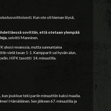
lustusvoittoisesti. Kun ote oli hieman löysä,
 lähdettäessä sovittiin, että otetaan ylempää
leja
, selvitti Manninen.
FK uhosi revanssia, mutta sunnuntaina
tiin vielä tasan 1-1. Kampparit sai hyvän alun,
elin. HiFK tasoitti 14. minuutilla.
, kun joukkue teki pariin minuuttiin kaksi maalia.
meri Hämäläinen. Sen jälkeen 67. minuutilla ja