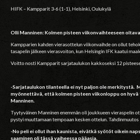
HIFK – Kampparit 3-6 (1-1), Helsinki, Oulukylä
Olli Manninen: Kolmen pisteen viikonvaihteeseen oltav
Kampparien kahden vierasottelun viikonvaihde on ollut tehoka
tasapelin jälkeen vierasvoiton, kun Helsingin IFK kaatui maal
Voitto nosti Kampparit sarjataulukon kakkoseksi 12 pistees
-Sarjataulukon tilanteella ei nyt paljon ole merkitystä.
myönnettävä, että kolmen pisteen viikonloppu on hyvä t
Manninen.
Tyytyväinen Manninen enemmän oli joukkueen vieraspelin otte
pystyi muuttamaan tempoaan kesken ottelun. Tahdinmuutos 
-No peli ei ollut ihan kaunista, eivätkä syötöt oikein n
saaminen oli tässä vaiheessa pääasia.