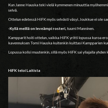
Kun Janne Hauska teki vielä kymmenen minuuttia myöhemmin 
selvä.
Ottelun edetessä HiFK myös selvästi väsyi. Joukkue ei ole sa
-Kyllä meillä on leveämpi rosteri,
tuumi Manninen.
Kampparit hoiti ottelun, vaikka HiFK yritti lopussa kuroa ero
kavennuksen Tomi Hauska kuitenkin kuittasi Kampparien kuude
Lopussa kolisi muutenkin, sillä myös HiFK sai yliajalla yhden 
HiFK teloi Laitista