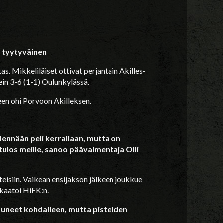
a tyytyväinen
s. Mikkeliläiset ottivat perjantain Akilles-
ein 3-6 (1-1) Oulunkylässä.
een ohi Porvoon Akilleksen.
 Mennään peli kerrallaan, mutta on
ulos meille, sanoo päävalmentaja Olli
isiin. Vaikean ensijakson jälkeen joukkue
kaatoi HiFK:n.
apsuneet kohdalleen, mutta pisteiden