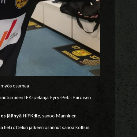
an myös osumaa
kaantuminen IFK-pelaaja Pyry-Petri Piiroisen
des jäähyä HiFK:lle,
sanoo Manninen.
aina heti ottelun jälkeen osannut sanoa kolhun