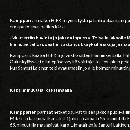
Kampparit
ennakoi HiFK:n rynnistystä ja lähti pelaamaan puo
oma pallollinen pelikin kärsi.
-Muutettiin kuviota jo jakson lopussa. Toiselle jaksolle
kiinni. Se tehosi, saatiin vastahyökkäyksillä iskuja ja maa
Kampparit kaatoi HiFK:n jo viikko sitten Hänninkentällä. Hi
Oulunkylässä ei ollut epäselvyyttä voittajasta. Ensijakso pelat
kun Santeri Laitinen teki avausmaalin jo alle kolmen minuutin p
Kaksi minuuttia, kaksi maalia
Kampparien
parhaat hetket osuivat toisen jakson puoliväliin
Mikkelin karkumatkan aloitti johto-osumalla 56. minuutilla El
69. minuutilla maalasivat Karo Liimatainen ja Santeri Laitinen.