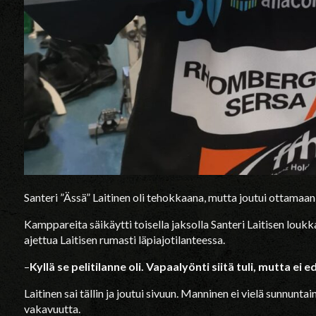
Santeri ”Ässä” Laitinen oli tehokkaana, mutta joutui ottama
Kamppareita säikäytti toisella jaksolla Santeri Laitisen louk
ajettua Laitisen rumasti läpiajotilanteessa.
–
Kyllä se pelitilanne oli. Vapaalyönti siitä tuli, mutta ei e
Laitinen sai tällin ja joutui sivuun. Manninen ei vielä sunnunt
vakavuutta.