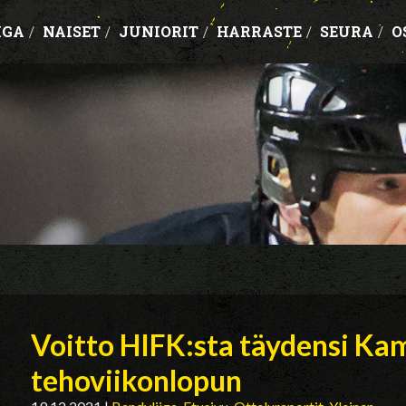
IGA
/
NAISET
/
JUNIORIT
/
HARRASTE
/
SEURA
/
O
Voitto HIFK:sta täydensi Ka
tehoviikonlopun