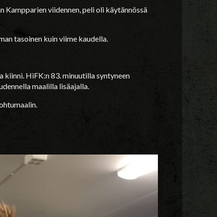
Kampparien viidennen, peli oli käytännössä
man tasoinen kuin viime kaudella.
a kiinni. HiFK:n 83. minuutilla syntyneen
nnella maalilla lisäajalla.
lohtumaalin.