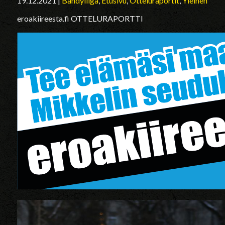
19.12.2021
|
Bandyliiga
,
Etusivu
,
Otteluraportit
,
Yleinen
eroakiireesta.fi OTTELURAPORTTI